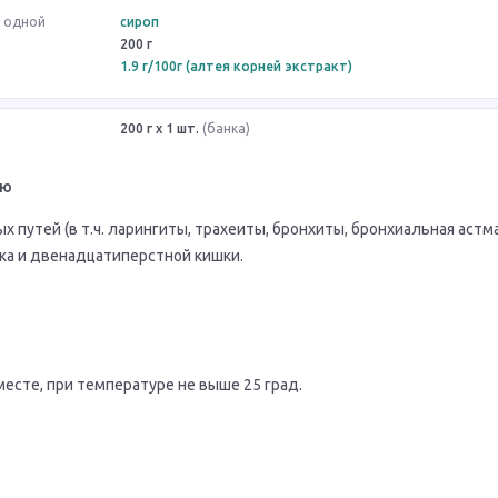
в одной
сироп
200 г
1.9 г/100г (алтея корней экстракт)
200 г x 1 шт.
(банка)
ию
путей (в т.ч. ларингиты, трахеиты, бронхиты, бронхиальная астма)
ка и двенадцатиперстной кишки.
есте, при температуре не выше 25 град.