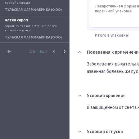
корней экстракт)
Лекарственная форма 
ТУЛЬСКАЯ ФАРМФАБРИКА (ООО)
первичной упаковке
алтея сироп
сироп: 15 г x 1 шт. 1.9 г/100г (алтея 
корней экстракт)
Итого в упаковке:
ТУЛЬСКАЯ ФАРМФАБРИКА (ООО)
Стр.
1
из 3
Показания к применен
Заболевания дыхательных 
язвенная болезнь желуд
Условия хранения
В защищенном от света м
Условия отпуска