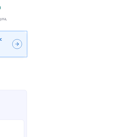
Я
ула,
с