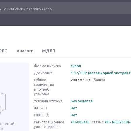
РЛС
Аналоги
МДЛП
Форма выпуска
сироп
Дозировка
1.9 г/100г (алтея корней экстракт
Общее
200 г x 1 шт.
(банка)
количество
в потреб.
упаковке
Условия отпуска
Без рецепта
ЖНВЛП
Нет
ПККН
Нет
Регистрационное
ЛП-005418
связь с
ЛП- N(002338)-
удостоверение