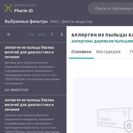
pharm-portal
Pharm-ID
Выбранные фильтры
МНН / Действ. вещества
Стр.
1
из 4
аллергены деревьев пыльцев
аллерген из пыльцы березы
Основное
Инструкция
Г
висячей для диагностики и
лечения
раствор для внутрикожного и 
подкожного введения, накожного 
скарификационного нанесения и 
проведения прик-теста: 5 мл x 1 шт. 
10000 PNU/мл (аллергены деревьев 
пыльцевые)
АО МИКРОГЕН
аллерген из пыльцы березы
висячей для диагностики и
лечения
раствор для внутрикожного и 
подкожного введения, накожного 
скарификационного нанесения и 
проведения прик-теста: 5 мл x 1 шт. 
10000 PNU/мл (аллергены деревьев 