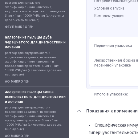
Потребительская упак
раствор для накожного 
скарификационного нанесения, 
Условия отпуска
внутрикожного и подкожного введения: 
Комплектующие
5 мл x 1 шт. 10000 PNU/мл (аллергены 
деревьев пыльцевые)
ФГУП МИКРОГЕН
аллерген из пыльцы дуба
черешчатого для диагностики и
Первичная упаковка
лечения
раствор для внутрикожного и 
подкожного введения, накожного 
Лекарственная форма 
скарификационного нанесения и 
первичной упаковке
проведения прик-теста: 5 мл x 1 шт. 
10000 PNU/мл (аллергены деревьев 
пыльцевые)
АО МИКРОГЕН
аллерген из пыльцы клена
Итого в упаковке:
ясенелистного для диагностики
и лечения
раствор для внутрикожного и 
Показания к применен
подкожного введения, накожного 
скарификационного нанесения и 
проведения прик-теста: 5 мл x 1 шт. 
Специфическая имму
10000 PNU/мл (аллергены деревьев 
пыльцевые)
гиперчувствительностью
АО МИКРОГЕН