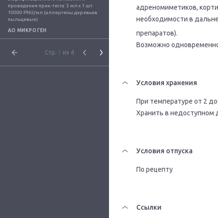
проведения прик-теста: 5 мл x 1 шт. 
адреномиметиков, корти
10000 PNU/мл (аллергены деревьев 
необходимости в дальн
пыльцевые)
АО МИКРОГЕН
препаратов).
Возможно одновременно
Стр.
1
из 4
Условия хранения
При температуре от 2 до
Хранить в недоступном 
Условия отпуска
По рецепту
Ссылки