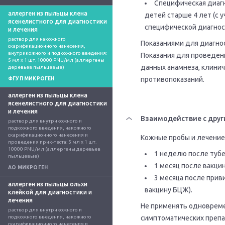
Специфическая диагн
аллерген из пыльцы клена
детей старше 4 лет (с 
ясенелистного для диагностики
специфической диагност
и лечения
раствор для накожного 
Показаниями для диагно
скарификационного нанесения, 
внутрикожного и подкожного введения: 
Показания для проведен
5 мл x 1 шт. 10000 PNU/мл (аллергены 
данных анамнеза, клинич
деревьев пыльцевые)
противопоказаний.
ФГУП МИКРОГЕН
аллерген из пыльцы клена
ясенелистного для диагностики
и лечения
Взаимодействие с друг
раствор для внутрикожного и 
подкожного введения, накожного 
скарификационного нанесения и 
Кожные пробы и лечение
проведения прик-теста: 5 мл x 1 шт. 
10000 PNU/мл (аллергены деревьев 
1 неделю после туб
пыльцевые)
1 месяц после вакци
АО МИКРОГЕН
3 месяца после прив
аллерген из пыльцы ольхи
вакцину БЦЖ).
клейкой для диагностики и
лечения
Не применять одноврем
раствор для внутрикожного и 
подкожного введения, накожного 
симптоматических препа
скарификационного нанесения и 