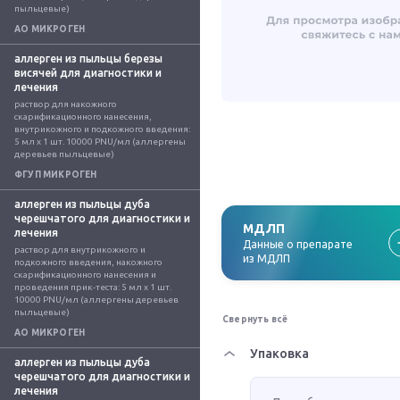
пыльцевые)
АО МИКРОГЕН
аллерген из пыльцы березы
висячей для диагностики и
лечения
раствор для накожного 
скарификационного нанесения, 
внутрикожного и подкожного введения: 
5 мл x 1 шт. 10000 PNU/мл (аллергены 
деревьев пыльцевые)
ФГУП МИКРОГЕН
аллерген из пыльцы дуба
черешчатого для диагностики и
МДЛП
лечения
Данные о препарате
раствор для внутрикожного и 
из МДЛП
подкожного введения, накожного 
скарификационного нанесения и 
проведения прик-теста: 5 мл x 1 шт. 
10000 PNU/мл (аллергены деревьев 
пыльцевые)
Свернуть всё
АО МИКРОГЕН
Упаковка
аллерген из пыльцы дуба
черешчатого для диагностики и
лечения