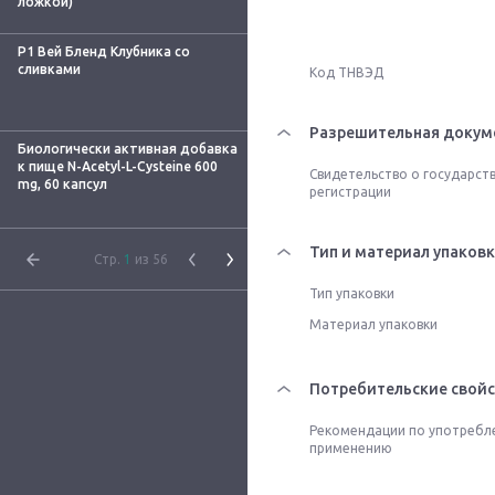
ложкой)
Р1 Вей Бленд Клубника со
сливками
Код ТНВЭД
Разрешительная докум
Биологически активная добавка
к пище N-Acetyl-L-Cysteine 600
Свидетельство о государст
mg, 60 капсул
регистрации
Тип и материал упаков
Стр.
1
из 56
Тип упаковки
Материал упаковки
Потребительские свойс
Рекомендации по употребл
применению