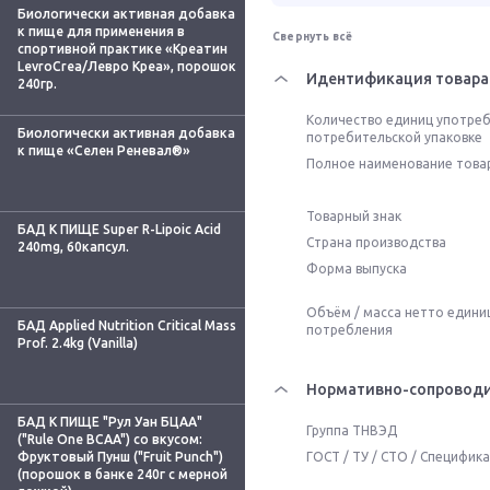
Биологически активная добавка
к пище для применения в
Свернуть всё
спортивной практике «Креатин
LevroCrea/Левро Креа», порошок
Идентификация товара
240гр.
Количество единиц употреб
Биологически активная добавка
потребительской упаковке
к пище «Селен Реневал®»
Полное наименование това
Товарный знак
БАД К ПИЩЕ Super R-Lipoic Acid
Страна производства
240mg, 60капсул.
Форма выпуска
Объём / масса нетто едини
БАД Applied Nutrition Critical Mass
потребления
Prof. 2.4kg (Vanilla)
Нормативно-сопроводи
БАД К ПИЩЕ "Рул Уан БЦАА"
Группа ТНВЭД
("Rule One BCAA") со вкусом:
Фруктовый Пунш ("Fruit Punch")
ГОСТ / ТУ / СТО / Специфик
(порошок в банке 240г с мерной