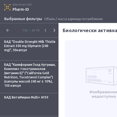
pharm-portal
Pharm-ID
Выбранные фильтры
Объём / масса единицы потребления
Стр.
1
из 56
БАД "Double Strenght Milk Thistle
Extract 300 mg Silymarin (240
mg)", 50капсул
БАД "Калифорния Голд Нутришн,
Комплекс токотриенолов
(витамин Е)" ("California Gold
Nutrition, Tocotrienol Complex")
(капсулы массой 240 мг ± 10%),
150 капсул
БАД ВитаМишки Multi+ №30