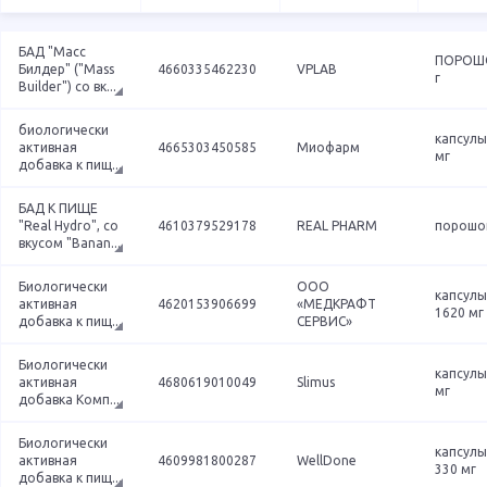
БАД "Масс
ПОРОШО
Билдер" ("Mass
4660335462230
VPLAB
г
Builder") со вк
...
биологически
капсулы
активная
4665303450585
Миофарм
мг
добавка к пищ
...
БАД К ПИЩЕ
"Real Hydro", со
4610379529178
REAL PHARM
порошо
вкусом "Banan
...
Биологически
ООО
капсулы
активная
4620153906699
«МЕДКРАФТ
1620 мг
добавка к пищ
...
СЕРВИС»
Биологически
капсулы
активная
4680619010049
Slimus
мг
добавка Комп
...
Биологически
капсулы
активная
4609981800287
WellDone
330 мг
добавка к пищ
...