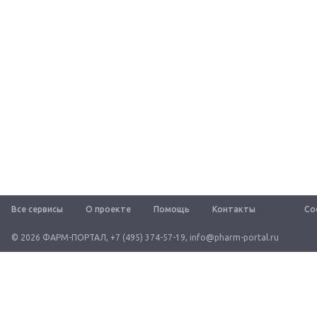
Все сервисы
О проекте
Помощь
Контакты
Со
© 2026 ФАРМ-ПОРТАЛ
,
+7 (495) 374-57-19
,
info@pharm-portal.ru