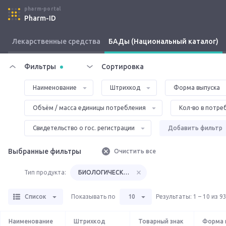
pharm-portal
Pharm-ID
Лекарственные средства
БАДы (Национальный каталог)
Фильтры
Сортировка
Наименование
Штрихкод
Форма выпуска
Объём / масса единицы потребления
Кол-во в потреб
Свидетельство о гос. регистрации
Добавить фильтр
Выбранные фильтры
Очистить все
Тип продукта:
БИОЛОГИЧЕСКИ АКТИВНАЯ ДОБАВКА
Список
Показывать по
10
Результаты
:
1 – 10 из 9
Наименование
Штрихкод
Товарный знак
Форма 