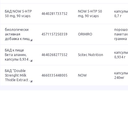
БАД NOW 5-HTP
NOW 5-HTP 50
капсулы
4640281733752
50 mg, 90 vcaps
mg, 90 vcaps
0,7 г
биологически
порошок
активная
4571157250359
ORIHIRO
пакетах
добавка к пищ
...
грамма
БАД к пище
капсулы
Бета аланин,
4640268277552
Scitec Nutrition
0,934 г
капсулы 0,934
...
БАД "Double
капсулы
Strenght Milk
4660335448005
NOW
240мг
Thistle Extract
...