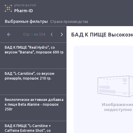
pharm-portal
Pharm-ID
Выбранные фильтры
Страна производства
Стр.
1
из 554
БАД К ПИЩЕ "Real Hydro", со
вкусом "Banana", порошок 600 гр
БАД "L-Carnitine", со вкусом
pineapple, порошок 210 гр.
биологически активная добавка
к пище Beta Alanine - порошок
250г
БАД К ПИЩЕ "L-Carnitine +
Caffeine Extreme Shot", со