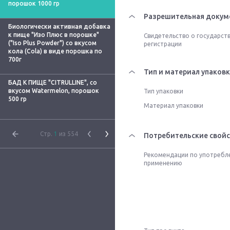
порошок 1000 гр
Разрешительная докум
Биологически активная добавка
к пище "Изо Плюс в порошке"
Свидетельство о государст
("Iso Plus Powder") со вкусом
регистрации
кола (Cola) в виде порошка по
700г
Тип и материал упаков
БАД К ПИЩЕ "CITRULLINE", со
вкусом Watermelon, порошок
Тип упаковки
500 гр
Материал упаковки
Стр.
1
из 554
Потребительские свойс
Рекомендации по употребл
применению