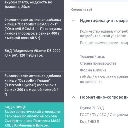
вкусом cherry, жидкость во
флаконе, 25мл.
Свернуть всё
биологически активная добавка
Идентификация товара
к пище "ОстроВит BCAA 8-1-1"
("OstroVit BCAA 8-1-1") со вкусом
Количество единиц употреб
лимона (порошок в банках 400 г
потребительской упаковке
с мерной ложкой 5 г)
Полное наименование това
БАД "Magnesium Vitamin D3 2000
IU + B6", 120 таблеток
Товарный знак
Страна производства
Форма выпуска
биологически активная добавка
Объём / масса нетто едини
к пище "ОстроВит Глицин"
потребления
("OstroVit Glycine") (порошок в
банках 200 г с мерной ложкой 1
г)
Нормативно-сопроводи
БАД К ПИЩЕ
Группа ТНВЭД
Высокоэнергический углеводно-
ГОСТ / ТУ / СТО / Специфик
белковый комплекс на основе
Сывороточного Протеина MASS
Код ТНВЭД
XXL с Клубничным Вкусом,