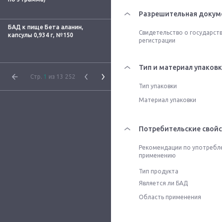
Разрешительная докум
БАД к пище Бета аланин,
Свидетельство о государст
капсулы 0,934 г, №150
регистрации
Тип и материал упаков
Стр.
1
из 13 252
Тип упаковки
Материал упаковки
Потребительские свойс
Рекомендации по употребл
применению
Тип продукта
Является ли БАД
Область применения