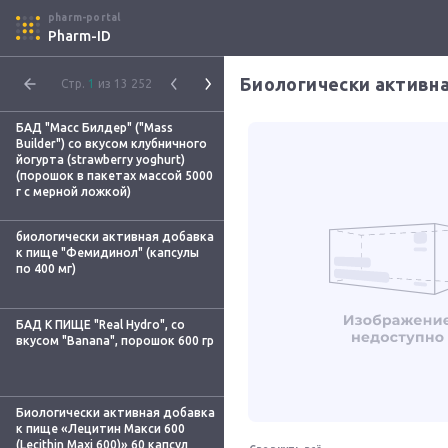
pharm-portal
Pharm-ID
Стр.
1
из 13 252
БАД "Масс Билдер" ("Mass
Builder") со вкусом клубничного
йогурта (strawberry yoghurt)
(порошок в пакетах массой 5000
г с мерной ложкой)
биологически активная добавка
к пище "Фемидинол" (капсулы
по 400 мг)
БАД К ПИЩЕ "Real Hydro", со
вкусом "Banana", порошок 600 гр
Биологически активная добавка
к пище «Лецитин Макси 600
(Lecithin Maxi 600)» 60 капсул