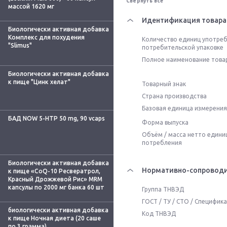
Свернуть всё
массой 1620 мг
Идентификация товара
Биологически активная добавка
Комплекс для похудения
Количество единиц употреб
"Slimus"
потребительской упаковке
Полное наименование това
Биологически активная добавка
к пище "Цинк хелат"
Товарный знак
Страна производства
Базовая единица измерения
БАД NOW 5-HTP 50 mg, 90 vcaps
Форма выпуска
Объём / масса нетто едини
потребления
Биологически активная добавка
Нормативно-сопроводи
к пище «CoQ-10 Ресвератрол,
Красный Дрожжевой Рис» MRM
капсулы по 2000 мг банка 60 шт
Группа ТНВЭД
ГОСТ / ТУ / СТО / Специфик
биологически активная добавка
Код ТНВЭД
к пище Ночная диета (20 саше
по 3 грамма)