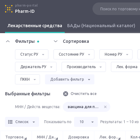
pharm-portal
Pharm-ID
Лекарственные средства
БАДы (Национальный каталог)
Фильтры
Сортировка
Статус РУ
Состояние РУ
Номер РУ
Держатель РУ
Производитель
Лек. форма
ПККН
Добавить фильтр
Выбранные фильтры
Очистить все
МНН / Действ. вещества:
вакцина для профилактики инфекции, 
Список
Показывать по
10
Результаты
:
1 – 10 из
Торговое
...
МНН / Де
...
Дозировка
Лек. фор
...
Кол-