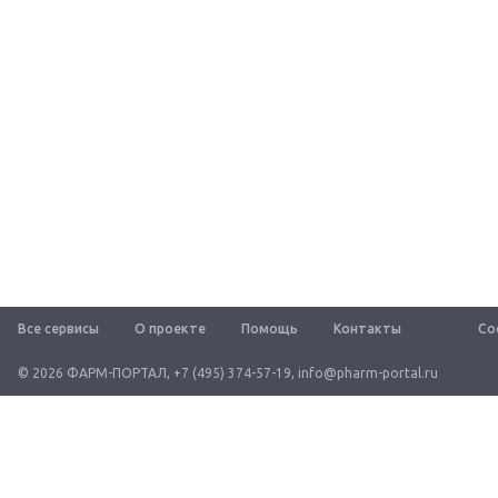
Все сервисы
О проекте
Помощь
Контакты
Со
© 2026 ФАРМ-ПОРТАЛ
,
+7 (495) 374-57-19
,
info@pharm-portal.ru