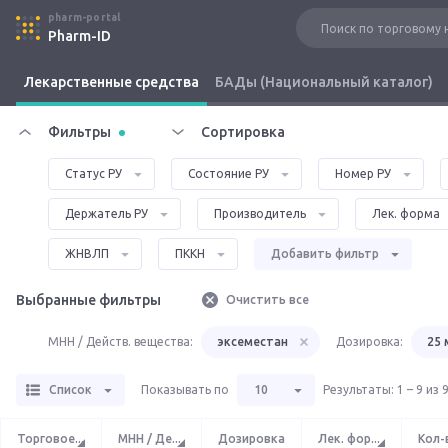
pharm-portal
Pharm-ID
Лекарственные средства
БАДы (Национальный каталог)
Фильтры
Сортировка
Статус РУ
Состояние РУ
Номер РУ
Держатель РУ
Производитель
Лек. форма
ЖНВЛП
ПККН
Добавить фильтр
Выбранные фильтры
Очистить все
МНН / Действ. вещества:
эксеместан
Дозировка:
25 
Список
Показывать по
10
Результаты
:
1 – 9 из 
Торговое
...
МНН / Де
...
Дозировка
Лек. фор
...
Кол-