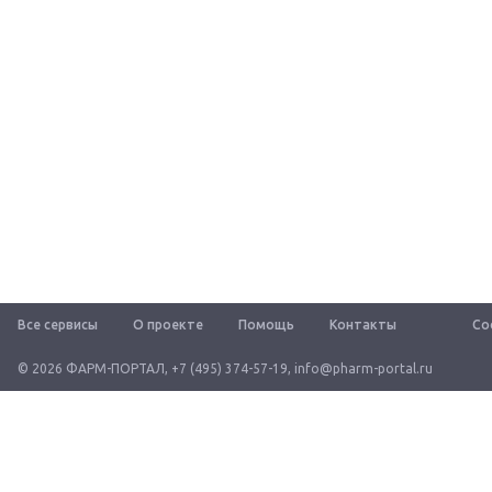
Все сервисы
О проекте
Помощь
Контакты
Со
© 2026 ФАРМ-ПОРТАЛ
,
+7 (495) 374-57-19
,
info@pharm-portal.ru