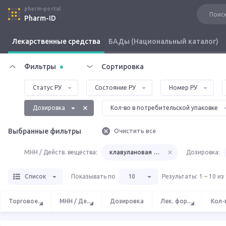
pharm-portal
Pharm-ID
Лекарственные средства
БАДы (Национальный каталог)
Фильтры
Сортировка
Статус РУ
Состояние РУ
Номер РУ
Дозировка
Кол-во в потребительской упаковке
Выбранные фильтры
Очистить все
МНН / Действ. вещества:
клавулановая кислота
Дозировка:
Список
Показывать по
10
Результаты
:
1 – 10 из
Торговое
...
МНН / Де
...
Дозировка
Лек. фор
...
Кол-