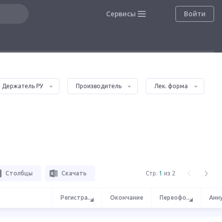
Сервисы
Войти
Держатель РУ
Производитель
Лек. форма
Столбцы
Скачать
Стр.
1
из 2
Регистра
...
Окончание
Переофо
...
Анн