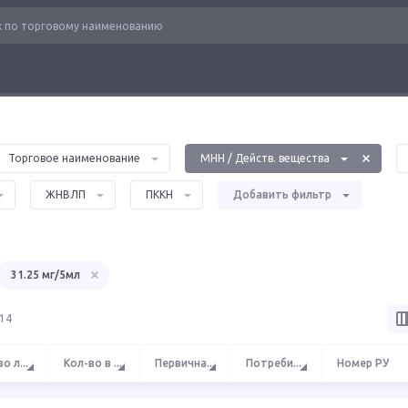
Торговое наименование
МНН / Действ. вещества
ЖНВЛП
ПККН
Добавить фильтр
31.25 мг/5мл
 14
во л
...
Кол-во в
...
Первична
...
Потреби
...
Номер РУ