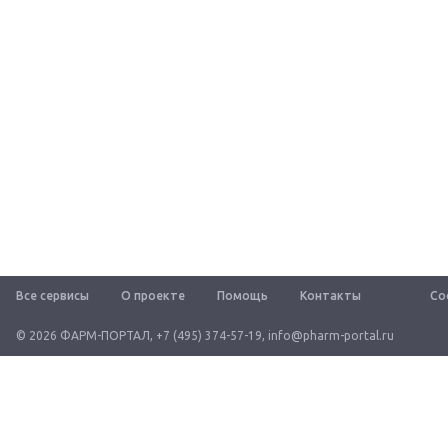
Все сервисы
О проекте
Помощь
Контакты
Со
© 2026 ФАРМ-ПОРТАЛ
,
+7 (495) 374-57-19
,
info@pharm-portal.ru