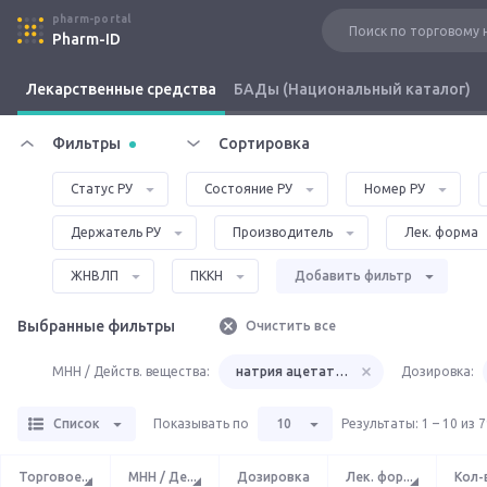
pharm-portal
Pharm-ID
Лекарственные средства
БАДы (Национальный каталог)
Фильтры
Сортировка
Статус РУ
Состояние РУ
Номер РУ
Держатель РУ
Производитель
Лек. форма
ЖНВЛП
ПККН
Добавить фильтр
Выбранные фильтры
Очистить все
МНН / Действ. вещества:
натрия ацетата тригидрат
Дозировка:
Список
Показывать по
10
Результаты
:
1 – 10 из 
Торговое
...
МНН / Де
...
Дозировка
Лек. фор
...
Кол-