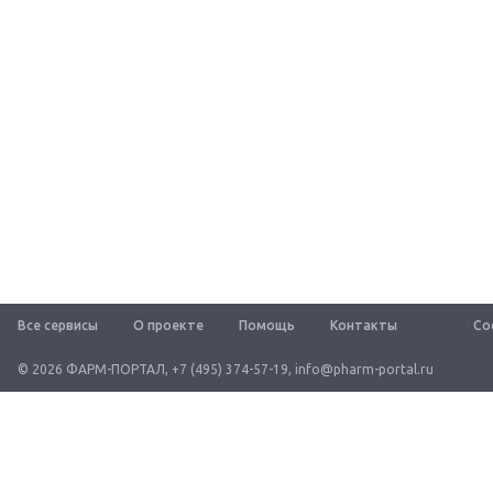
Все сервисы
О проекте
Помощь
Контакты
Со
© 2026 ФАРМ-ПОРТАЛ
,
+7 (495) 374-57-19
,
info@pharm-portal.ru