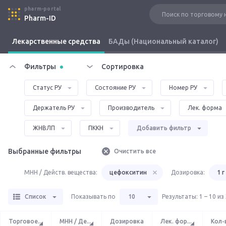
pharm-portal
Pharm-ID
Лекарственные средства
БАДы (Национальный каталог)
Фильтры
Сортировка
Статус РУ
Состояние РУ
Номер РУ
Держатель РУ
Производитель
Лек. форма
ЖНВЛП
ПККН
Добавить фильтр
Выбранные фильтры
Очистить все
МНН / Действ. вещества:
цефокситин
Дозировка:
1 г
Список
Показывать по
10
Результаты
:
1 – 10 из
Торговое
...
МНН / Де
...
Дозировка
Лек. фор
...
Кол-