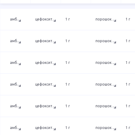
амб
...
цефоксит
...
1 г
порошок
...
1 г
амб
...
цефоксит
...
1 г
порошок
...
1 г
амб
...
цефоксит
...
1 г
порошок
...
1 г
амб
...
цефоксит
...
1 г
порошок
...
1 г
амб
...
цефоксит
...
1 г
порошок
...
1 г
амб
...
цефоксит
...
1 г
порошок
...
1 г