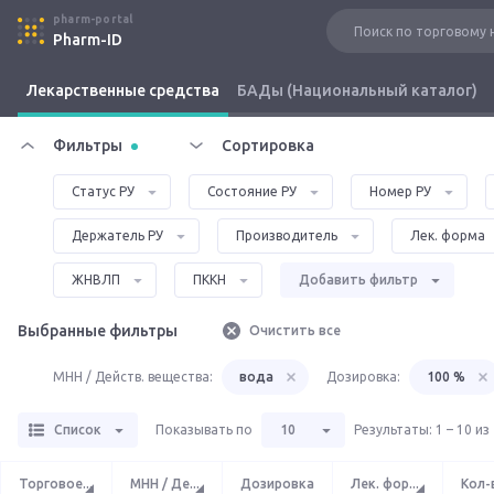
pharm-portal
Pharm-ID
Лекарственные средства
БАДы (Национальный каталог)
Фильтры
Сортировка
Статус РУ
Состояние РУ
Номер РУ
Держатель РУ
Производитель
Лек. форма
ЖНВЛП
ПККН
Добавить фильтр
Выбранные фильтры
Очистить все
МНН / Действ. вещества:
вода
Дозировка:
100 %
Список
Показывать по
10
Результаты
:
1 – 10 из
Торговое
...
МНН / Де
...
Дозировка
Лек. фор
...
Кол-