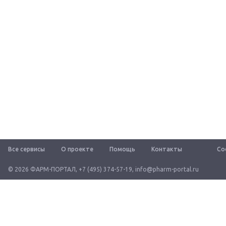
Все сервисы
О проекте
Помощь
Контакты
Со
© 2026 ФАРМ-ПОРТАЛ
,
+7 (495) 374-57-19
,
info@pharm-portal.ru