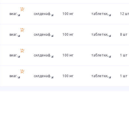
виаг
...
силденаф
...
100 мг
таблетки,
...
12 ш
виаг
...
силденаф
...
100 мг
таблетки,
...
8 шт
виаг
...
силденаф
...
100 мг
таблетки,
...
1 шт
виаг
...
силденаф
...
100 мг
таблетки,
...
1 шт