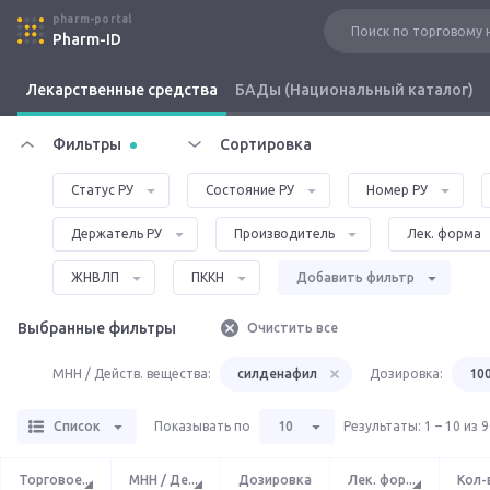
pharm-portal
Pharm-ID
Лекарственные средства
БАДы (Национальный каталог)
Фильтры
Сортировка
Статус РУ
Состояние РУ
Номер РУ
Держатель РУ
Производитель
Лек. форма
ЖНВЛП
ПККН
Добавить фильтр
Выбранные фильтры
Очистить все
МНН / Действ. вещества:
силденафил
Дозировка:
100
Список
Показывать по
10
Результаты
:
1 – 10 из 
Торговое
...
МНН / Де
...
Дозировка
Лек. фор
...
Кол-