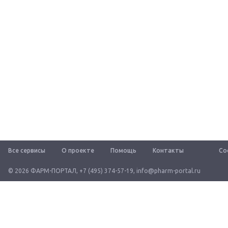
Все сервисы
О проекте
Помощь
Контакты
Со
© 2026 ФАРМ-ПОРТАЛ
,
+7 (495) 374-57-19
,
info@pharm-portal.ru