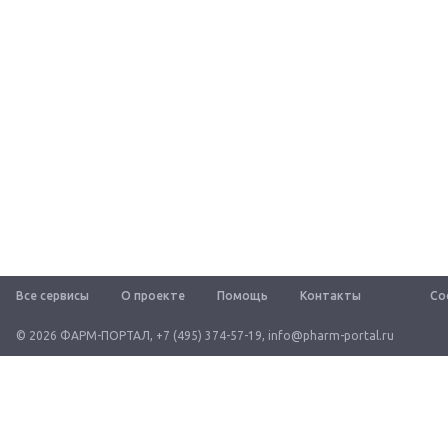
Все сервисы
О проекте
Помощь
Контакты
Со
© 2026 ФАРМ-ПОРТАЛ
,
+7 (495) 374-57-19
,
info@pharm-portal.ru