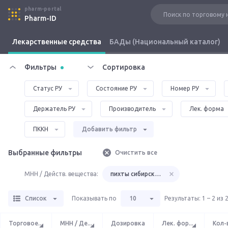
pharm-portal
Pharm-ID
Лекарственные средства
БАДы (Национальный каталог)
Фильтры
Сортировка
Статус РУ
Состояние РУ
Номер РУ
Держатель РУ
Производитель
Лек. форма
ПККН
Добавить фильтр
Выбранные фильтры
Очистить все
МНН / Действ. вещества:
пихты сибирской экстракт
Список
Показывать по
10
Результаты
:
1 – 2 из 
Торговое
...
МНН / Де
...
Дозировка
Лек. фор
...
Кол-