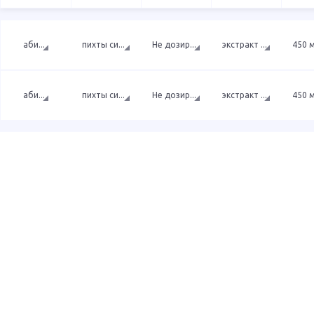
аби
...
пихты си
...
Не дозир
...
экстракт
...
450 
аби
...
пихты си
...
Не дозир
...
экстракт
...
450 