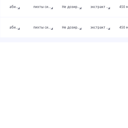
аби
...
пихты си
...
Не дозир
...
экстракт
...
450 
аби
...
пихты си
...
Не дозир
...
экстракт
...
450 