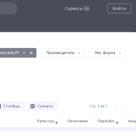
Сервисы
Войти
ржатель РУ
Производитель
Лек. форма
МЕНТЫ И ПРОИЗВОДСТВО ЛЕКАРСТВ"
Столбцы
Скачать
Стр.
1
из 1
Регистра
...
Окончание
Переофо
...
Анн