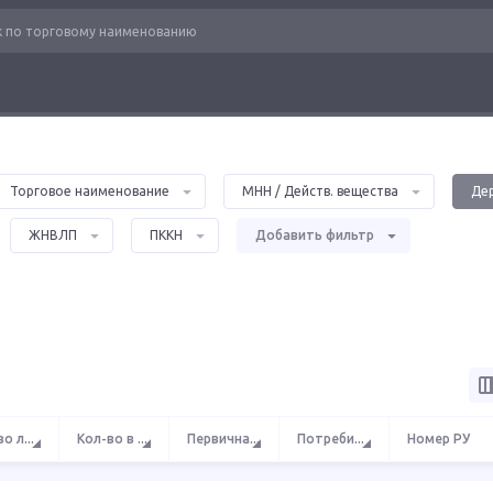
Торговое наименование
МНН / Действ. вещества
Де
ЖНВЛП
ПККН
Добавить фильтр
ТЬЮ "НАУЧНО-ПРОИЗВОДСТВЕННЫЙ ЦЕНТР "БИОХИМИЧЕСКИЕ ЭКСПЕРИ
2
во л
...
Кол-во в
...
Первична
...
Потреби
...
Номер РУ