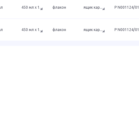
мл
450 мл x 1
...
флакон
ящик кар
...
Р N001124/0
мл
450 мл x 1
...
флакон
ящик кар
...
Р N001124/0