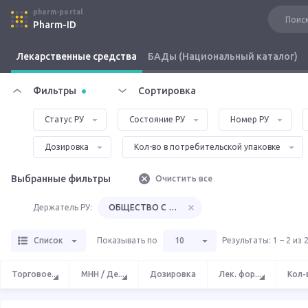
pharm-portal
Pharm-ID
Лекарственные средства
БАДы (Национальный каталог)
Фильтры
Сортировка
Статус РУ
Состояние РУ
Номер РУ
Дозировка
Кол-во в потребительской упаковке
Выбранные фильтры
Очистить все
Держатель РУ:
ОБЩЕСТВО С ОГРАНИЧЕННОЙ ОТВЕТСТВЕННОС
Список
Показывать по
10
Результаты
:
1 – 2 из 
Торговое
...
МНН / Де
...
Дозировка
Лек. фор
...
Кол-