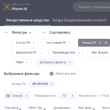
pharm-portal
Pharm-ID
Лекарственные средства
БАДы (Национальный каталог)
Фильтры
Сортировка
Статус РУ
Состояние РУ
Номер РУ
Держатель РУ
Производитель
Лек. форма
ПККН
Добавить фильтр
Выбранные фильтры
Очистить все
Номер РУ:
ЛП-001920
Список
Показывать по
10
Результаты
:
1 – 10 из
Торговое
...
МНН / Де
...
Дозировка
Лек. фор
...
Кол-