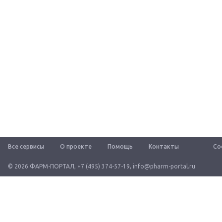
Все сервисы
О проекте
Помощь
Контакты
Со
© 2026 ФАРМ-ПОРТАЛ
,
+7 (495) 374-57-19
,
info@pharm-portal.ru