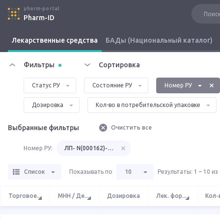
pharm-portal
Pharm-ID
Лекарственные средства
БАДы (Национальный каталог)
Фильтры
Сортировка
Статус РУ
Состояние РУ
Номер РУ
Дозировка
Кол-во в потребительской упаковке
Выбранные фильтры
Очистить все
Номер РУ:
ЛП- N(000162)-(РГ-RU)
Список
Показывать по
10
Результаты
:
1 – 10 из
Торговое
...
МНН / Де
...
Дозировка
Лек. фор
...
Кол-