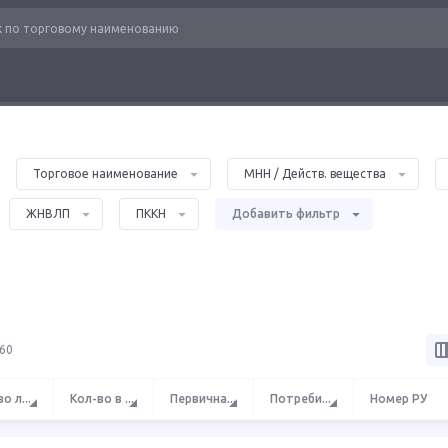
Торговое наименование
МНН / Действ. вещества
ЖНВЛП
ПККН
Добавить фильтр
 60
во л
...
Кол-во в
...
Первична
...
Потреби
...
Номер РУ