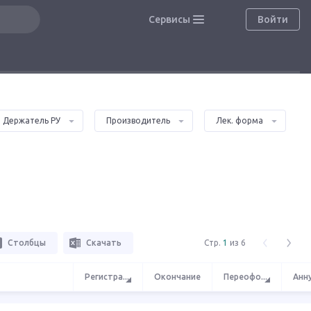
Сервисы
Войти
Держатель РУ
Производитель
Лек. форма
Столбцы
Скачать
Стр.
1
из 6
Регистра
...
Окончание
Переофо
...
Анн