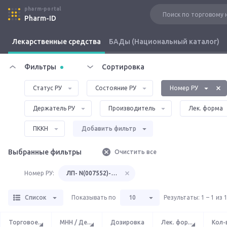
pharm-portal
Pharm-ID
Лекарственные средства
БАДы (Национальный каталог)
Фильтры
Сортировка
Статус РУ
Состояние РУ
Номер РУ
Держатель РУ
Производитель
Лек. форма
ПККН
Добавить фильтр
Выбранные фильтры
Очистить все
Номер РУ:
ЛП- N(007552)-(РГ-RU)
Список
Показывать по
10
Результаты
:
1 – 1 из 
Торговое
...
МНН / Де
...
Дозировка
Лек. фор
...
Кол-