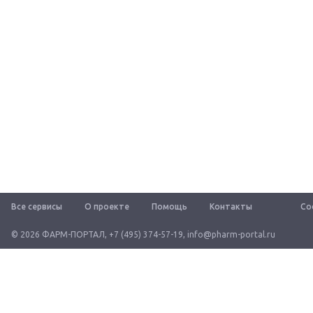
Все сервисы
О проекте
Помощь
Контакты
Со
© 2026 ФАРМ-ПОРТАЛ
,
+7 (495) 374-57-19
,
info@pharm-portal.ru