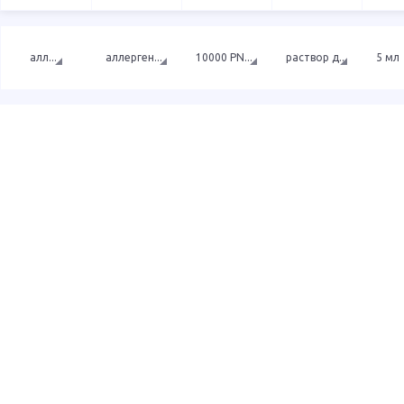
алл
...
аллерген
...
10000 PN
...
раствор д
...
5 мл