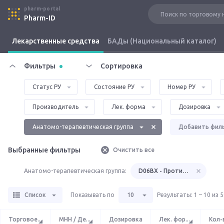
pharm-portal
Pharm-ID
Лекарственные средства
БАДы (Национальный каталог)
Фильтры
Сортировка
Статус РУ
Состояние РУ
Номер РУ
Производитель
Лек. форма
Дозировка
Анатомо-терапевтическая группа
Добавить фил
Выбранные фильтры
Очистить все
Анатомо-терапевтическая группа:
D06BX - Противомикробные
Список
Показывать по
10
Результаты
:
1 – 10 из 
Торговое
...
МНН / Де
...
Дозировка
Лек. фор
...
Кол-