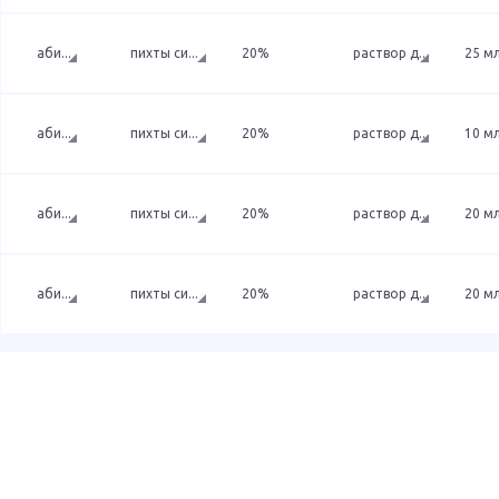
аби
...
пихты си
...
20%
раствор д
...
25 м
аби
...
пихты си
...
20%
раствор д
...
10 м
аби
...
пихты си
...
20%
раствор д
...
20 м
аби
...
пихты си
...
20%
раствор д
...
20 м