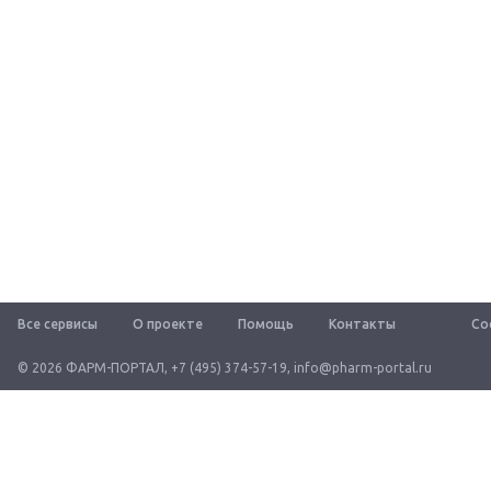
Все сервисы
О проекте
Помощь
Контакты
Со
© 2026 ФАРМ-ПОРТАЛ
,
+7 (495) 374-57-19
,
info@pharm-portal.ru