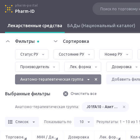
pharm-portal
Pharm-ID
Лекарственные средства
БАДы (Национальный каталог)
Фильтры
Сортировка
Статус РУ
Состояние РУ
Номер РУ
Производитель
Лек. форма
Дозировка
Анатомо-терапевтическая группа
Добавить фил
Выбранные фильтры
Очистить все
Анатомо-терапевтическая группа:
J01FA10 - Азитромицин
Список
Показывать по
10
Результаты
:
1 – 10 из 1
Торговое
...
МНН / Де
...
Дозировка
Лек. фор
...
Кол-