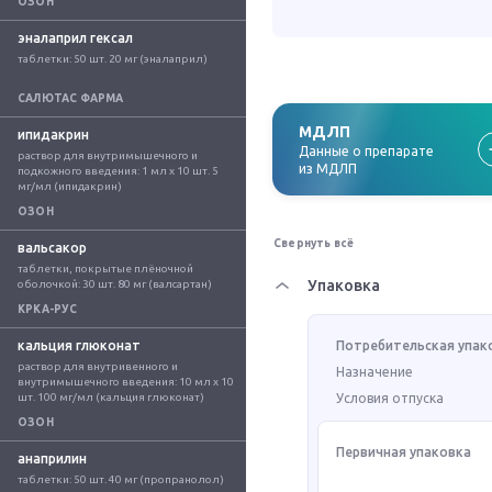
ОЗОН
эналаприл гексал
таблетки: 50 шт. 20 мг (эналаприл)
САЛЮТАС ФАРМА
МДЛП
ипидакрин
Данные о препарате
раствор для внутримышечного и 
из МДЛП
подкожного введения: 1 мл x 10 шт. 5 
мг/мл (ипидакрин)
ОЗОН
Свернуть всё
вальсакор
таблетки, покрытые плёночной 
Упаковка
оболочкой: 30 шт. 80 мг (валсартан)
КРКА-РУС
кальция глюконат
Потребительская упак
раствор для внутривенного и 
Назначение
внутримышечного введения: 10 мл x 10 
шт. 100 мг/мл (кальция глюконат)
Условия отпуска
ОЗОН
Первичная упаковка
анаприлин
таблетки: 50 шт. 40 мг (пропранолол)