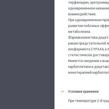
терфенадин, эритромици
одновременном назначен
взаимодействия.
При одновременном при
развития побочных эффе
метаболизма.
Фармакокинетика доцета
раком предстательной ж
изофермента CYP3A4, а 
статистически достовер
Имеются сведения о вза
карбоплатина и доцетакс
монотерапией карбопла
Условия хранения
При температуре 2-8 гра