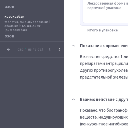
Лекарственная форма 
ОЗОН
первичной упаковке
круоксабан
таблетки, покрытые плёночной 
оболочкой: 120 шт. 2.5 мг 
(ривароксабан)
Итого в упаковке:
ОЗОН
Показания к применен
Стр.
1
из 48 083
В качестве средства 1 л
препаратами антрациклин
других противоопухолевы
предстательной железы;
Взаимодействие с друг
Показано, что биотранс
веществ, индуцирующих
(конкурентное ингибиро