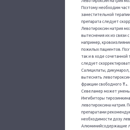
Левотироксин натрия мо
Поэтому необходим част
заместительной терапии
препарата следует скор
Левотироксин натрия мо
вытеснения их из связи 
например, кровоизлияния
пожилых пациентов. Поэ
так и в ходе сочетанной
следует скорректироват
Салицилаты, дикумарол, 
вытеснять левотироксин
фракции свободного
Т₄
.
Севеламер может уменьш
Ингибиторы тирозинкина
левотироксина натрия. П
препаратами рекомендуе
необходимости дозу лев
Алюминийсодержащие лек