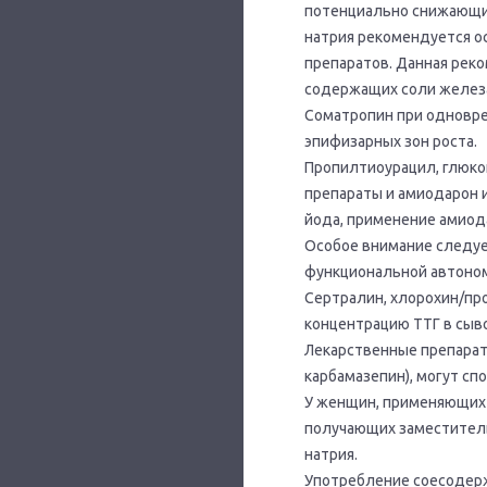
потенциально снижающие
натрия рекомендуется о
препаратов. Данная рек
содержащих соли железа
Соматропин при одновре
эпифизарных зон роста.
Пропилтиоурацил, глюк
препараты и амиодарон
йода, применение амиода
Особое внимание следуе
функциональной автоно
Сертралин, хлорохин/пр
концентрацию ТТГ в сыв
Лекарственные препарат
карбамазепин), могут сп
У женщин, применяющих 
получающих заместитель
натрия.
Употребление соесодер