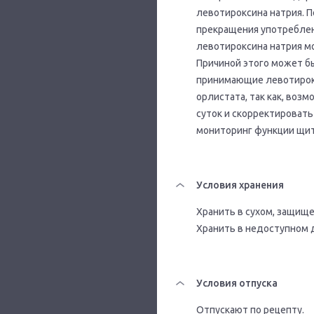
левотироксина натрия. П
прекращения употреблен
левотироксина натрия м
Причиной этого может б
принимающие левотирокс
орлистата, так как, воз
суток и скорректироват
мониторинг функции щи
Условия хранения
Хранить в сухом, защище
Хранить в недоступном 
Условия отпуска
Отпускают по рецепту.