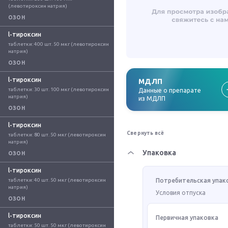
(левотироксин натрия)
ОЗОН
l-тироксин
таблетки: 400 шт. 50 мкг (левотироксин 
натрия)
ОЗОН
l-тироксин
МДЛП
таблетки: 30 шт. 100 мкг (левотироксин 
Данные о препарате
натрия)
из МДЛП
ОЗОН
l-тироксин
Свернуть всё
таблетки: 80 шт. 50 мкг (левотироксин 
натрия)
Упаковка
ОЗОН
l-тироксин
таблетки: 40 шт. 50 мкг (левотироксин 
Потребительская упак
натрия)
Условия отпуска
ОЗОН
l-тироксин
Первичная упаковка
таблетки: 50 шт. 50 мкг (левотироксин 