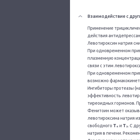
Взаимодействие с друг
Применение трицикличес
действия антидепрессан
Левотироксин натрия сн
При одновременном при
плазменную концентраци
связи с этим левотирокс
При одновременном прим
возможно фармакокинети
Ингибиторы протеазы (на
эффективность левотиро
тиреоидных гормонов. П
Фенитоин может оказыва
левотироксина натрия и
свободного
Т₄
и
Т₃
. С д
натрия в печени. Реком