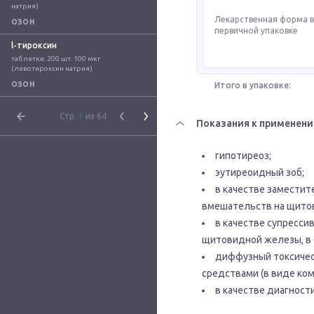
натрия)
Лекарственная форма 
ОЗОН
первичной упаковке
l-тироксин
таблетки: 200 шт. 100 мкг 
(левотироксин натрия)
ОЗОН
Итого в упаковке:
Стр.
1
из 64
Показания к применен
гипотиреоз;
эутиреоидный зоб;
в качестве заместит
вмешательств на щито
в качестве супресси
щитовидной железы, в 
диффузный токсичес
средствами (в виде ко
в качестве диагност