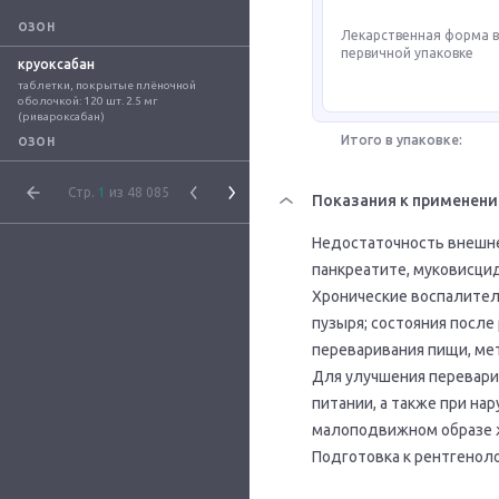
ОЗОН
Лекарственная форма 
первичной упаковке
круоксабан
таблетки, покрытые плёночной 
оболочкой: 120 шт. 2.5 мг 
(ривароксабан)
Итого в упаковке:
ОЗОН
Стр.
1
из 48 085
Показания к применен
Недостаточность внешне
панкреатите, муковисцид
Хронические воспалител
пузыря; состояния посл
переваривания пищи, мет
Для улучшения перевари
питании, а также при н
малоподвижном образе 
Подготовка к рентгенол