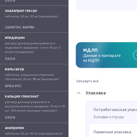
ОЗОН
эналаприл гексал
таблетки: 50 шт. 20 мг (эналаприл)
САЛЮТАС ФАРМА
ипидакрин
раствор для внутримышечного и 
подкожного введения: 1 мл x 10 шт. 5 
МДЛП
мг/мл (ипидакрин)
Данные о препарате
ОЗОН
из МДЛП
вальсакор
таблетки, покрытые плёночной 
оболочкой: 30 шт. 80 мг (валсартан)
Свернуть всё
КРКА-РУС
Упаковка
кальция глюконат
раствор для внутривенного и 
внутримышечного введения: 10 мл x 10 
Потребительская упак
шт. 100 мг/мл (кальция глюконат)
Условия отпуска
ОЗОН
анаприлин
Первичная упаковка
таблетки: 50 шт. 40 мг (пропранолол)