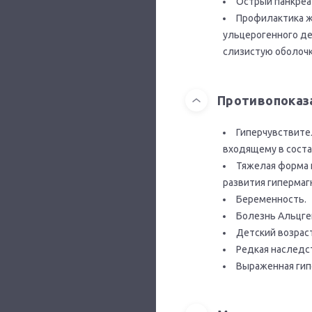
Острый панкреа
Профилактика ж
ульцерогенного де
слизистую оболочк
Противопоказ
Гиперчувствите
входящему в соста
Тяжелая форма п
развития гипермаг
Беременность.
Болезнь Альцге
Детский возраст
Редкая наследс
Выраженная ги