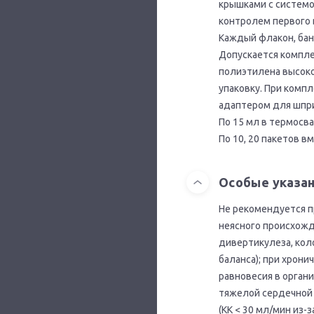
крышками с системо
контролем первого 
Каждый флакон, бан
Допускается компле
полиэтилена высоко
упаковку. При комп
адаптером для шпр
По 15 мл в термосв
По 10, 20 пакетов в
Особые указа
Не рекомендуется п
неясного происхожд
дивертикулеза, ко
баланса); при хрон
равновесия в органи
тяжелой сердечной 
(КК < 30 мл/мин из-