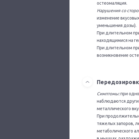
остеомаляция.
Нарушения со сторо
изменение вкусовых
уменьшения дозы).
При длительном при
находящимися на ге
При длительном при
возникновение осте
Передозировк
Симптомы:
при одно
наблюдаются другие
металлического вкус
При продолжительно
тяжелых запоров, л
метаболического ал
в мышцах, раздражи