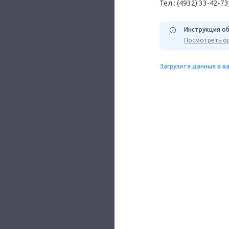
Тел.: (4932) 33-42-73,
Инструкция об
Посмотреть ор
Загрузите данные в в