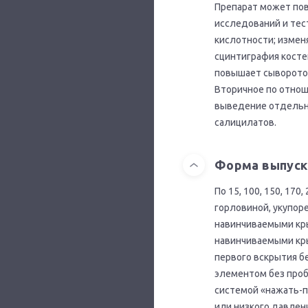
Препарат может пов
исследований и тес
кислотности; измен
сцинтиграфия косте
повышает сывороточ
Вторичное по отно
выведение отдельн
салицилатов.
Форма выпуск
По 15, 100, 150, 17
горловиной, укупор
навинчиваемыми кры
навинчиваемыми кр
первого вскрытия б
элементом без проб
системой «нажать-п
или низкого давлен