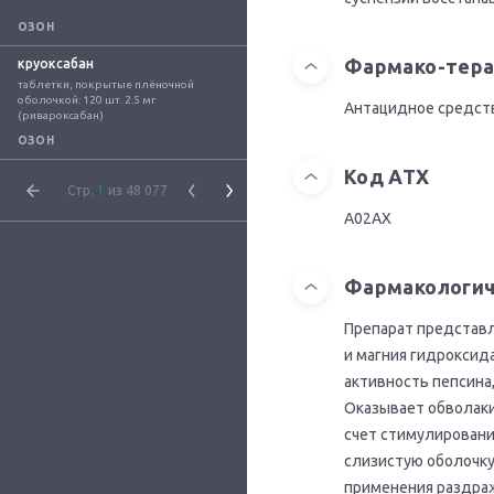
ОЗОН
Фармако-тера
круоксабан
таблетки, покрытые плёночной 
оболочкой: 120 шт. 2.5 мг 
Антацидное средст
(ривароксабан)
ОЗОН
Код АТХ
Стр.
1
из 48 077
A02AX
Фармакологич
Препарат представл
и магния гидроксид
активность пепсина
Оказывает обволак
счет стимулировани
слизистую оболочку
применения раздраж