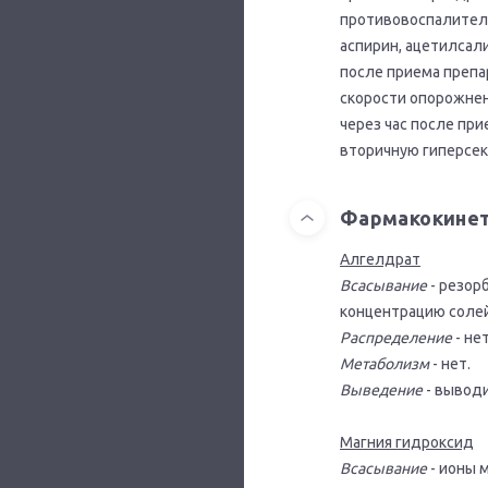
противовоспалитель
аспирин, ацетилсал
после приема препа
скорости опорожнен
через час после пр
вторичную гиперсек
Фармакокине
Алгелдрат
Всасывание
- резор
концентрацию солей
Распределение
- нет
Метаболизм
- нет.
Выведение
- выводи
Магния гидроксид
Всасывание
- ионы 