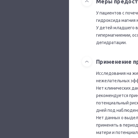
Меры предос
У пациентов с поче
гидроксида магния 
У детей младшего в
гипермагниемии, ос
дегидратации.
Применение п
Исследования на жи
нежелательных эффе
Нет клинических да
рекомендуется прин
потенциальный риск
дней под наблюдени
Нет данных о выде
применять в период
матери и потенциал