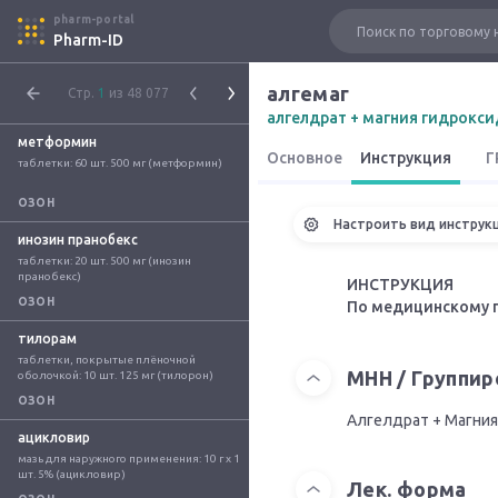
pharm-portal
Pharm-ID
алгемаг
Стр.
1
из 48 077
алгелдрат + магния гидрокси
метформин
Основное
Инструкция
Г
таблетки: 60 шт. 500 мг (метформин)
ОЗОН
Настроить вид инструк
инозин пранобекс
таблетки: 20 шт. 500 мг (инозин 
пранобекс)
ИНСТРУКЦИЯ
ОЗОН
По медицинскому 
тилорам
таблетки, покрытые плёночной 
МНН / Группи
оболочкой: 10 шт. 125 мг (тилорон)
ОЗОН
Алгелдрат + Магния
ацикловир
мазь для наружного применения: 10 г x 1 
шт. 5% (ацикловир)
Лек. форма