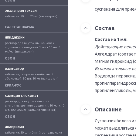
ОЗОН
суспензия для прие
эналаприл гексал
таблетки: 50 шт. 20 мг (эналаприл)
Состав
САЛЮТАС ФАРМА
ипидакрин
Состав на 1 мл:
раствор для внутримышечного и 
Действующие вещес
подкожного введения: 1 мл x 10 шт. 5 
мг/мл (ипидакрин)
Алгелдрат (соответс
ОЗОН
Магния гидроксид (с
Вспомогательные в
вальсакор
таблетки, покрытые плёночной 
Водорода пероксида
оболочкой: 30 шт. 80 мг (валсартан)
пропилпарагидрокси
КРКА-РУС
пропиленгликоль, ма
кальция глюконат
раствор для внутривенного и 
внутримышечного введения: 10 мл x 10 
Описание
шт. 100 мг/мл (кальция глюконат)
ОЗОН
Суспензия белого ил
анаприлин
может выделяться с
таблетки: 50 шт. 40 мг (пропранолол)
суспензии восстана