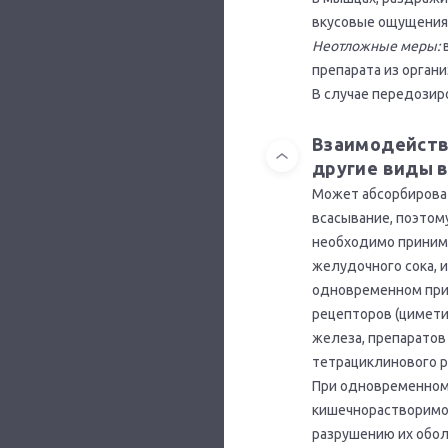
вкусовые ощущения
Неотложные меры:
в
препарата из орган
В случае передозир
Взаимодейств
другие виды 
Может абсорбироват
всасывание, поэтом
необходимо принима
желудочного сока, 
одновременном при
рецепторов (цимети
железа, препаратов
тетрациклинового р
При одновременном 
кишечнорастворимой
разрушению их обол