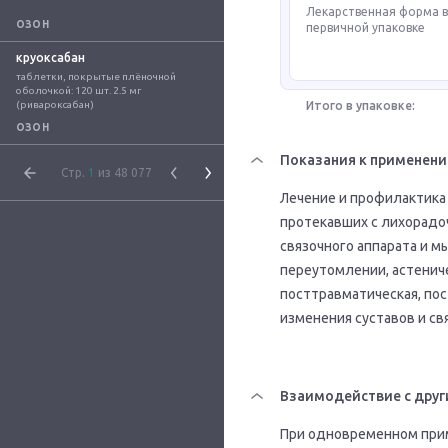
Лекарственная форма 
ОЗОН
первичной упаковке
круоксабан
таблетки, покрытые плёночной 
оболочкой: 120 шт. 2.5 мг 
(ривароксабан)
Итого в упаковке:
ОЗОН
Показания к применен
Стр.
1
из 48 077
Лечение и профилактика
протекавших с лихорадо
связочного аппарата и 
переутомлении, астенич
посттравматическая, по
изменения суставов и св
Взаимодействие с друг
При одновременном прим