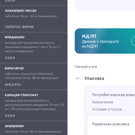
ОЗОН
эналаприл гексал
таблетки: 50 шт. 20 мг (эналаприл)
САЛЮТАС ФАРМА
МДЛП
ипидакрин
Данные о препарате
раствор для внутримышечного и 
из МДЛП
подкожного введения: 1 мл x 10 шт. 5 
мг/мл (ипидакрин)
ОЗОН
Свернуть всё
вальсакор
таблетки, покрытые плёночной 
Упаковка
оболочкой: 30 шт. 80 мг (валсартан)
КРКА-РУС
кальция глюконат
Потребительская упак
раствор для внутривенного и 
Назначение
внутримышечного введения: 10 мл x 10 
шт. 100 мг/мл (кальция глюконат)
Условия отпуска
ОЗОН
Первичная упаковка
анаприлин
таблетки: 50 шт. 40 мг (пропранолол)