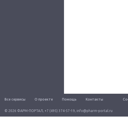
Все сервисы
О проекте
Помощь
Контакты
Со
© 2026 ФАРМ-ПОРТАЛ
,
+7 (495) 374-57-19
,
info@pharm-portal.ru