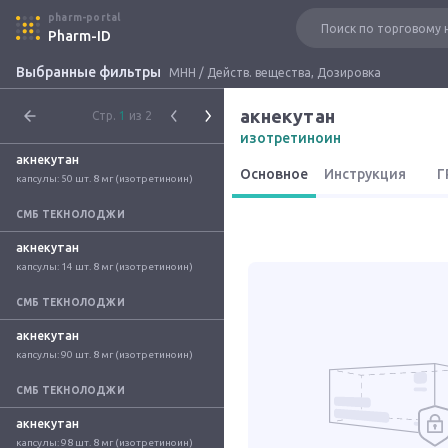
pharm-portal
Pharm-ID
Выбранные фильтры
МНН / Действ. вещества, Дозировка
акнекутан
Стр.
1
из 2
изотретиноин
акнекутан
Основное
Инструкция
Г
капсулы: 50 шт. 8 мг (изотретиноин)
СМБ ТЕКНОЛОДЖИ
акнекутан
капсулы: 14 шт. 8 мг (изотретиноин)
СМБ ТЕКНОЛОДЖИ
акнекутан
капсулы: 90 шт. 8 мг (изотретиноин)
СМБ ТЕКНОЛОДЖИ
акнекутан
капсулы: 98 шт. 8 мг (изотретиноин)