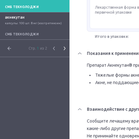
СМБ ТЕКНОЛОДЖИ
Лекарственная форма 
первичной упаковке
акнекутан
капсулы: 100 шт. 8 мг (изотретиноин)
СМБ ТЕКНОЛОДЖИ
Итого в упаковке:
Стр.
1
из 2
Показания к применен
Препарат Акнекутан® пр
Тяжелые формы акне 
Акне, не поддающие
Взаимодействие с друг
Сообщите лечащему врач
какие-либо другие препа
Не принимайте одновре