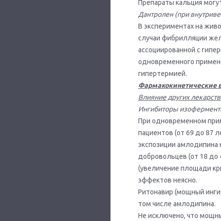
Препараты кальция могу
Дантролен (при внутрив
В экспериментах на жив
случаи фибрилляции жел
ассоциированной с гипер
одновременного применен
гипертермией.
Фармакокинетические 
Влияние других лекарст
Ингибиторы изофермент
При одновременном прим
пациентов (от 69 до 87 
экспозиции амлодипина 
добровольцев (от 18 до
(увеличение площади кри
эффектов неясно.
Ритонавир (мощный инги
том числе амлодипина.
Не исключено, что мощн