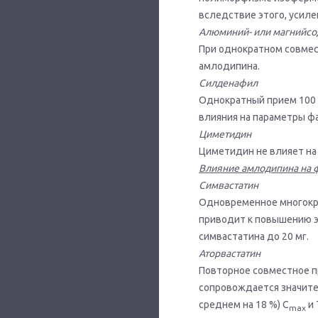
вследствие этого, усиле
Алюминий- или магнийс
При однократном совмес
амлодипина.
Силденафил
Однократный прием 100 
влияния на параметры ф
Циметидин
Циметидин не влияет на
Влияние амлодипина на 
Симвастатин
Одновременное многокра
приводит к повышению эк
симвастатина до 20 мг.
Аторвастатин
Повторное совместное пр
сопровождается значите
среднем на 18 %) С
и 
max