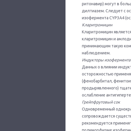
ритонавир) могут в бол
дилтиазем. Следует с 
изофермента CYP3A4 (ос
Кларитромицин
Кларитромицин является
кларитромицин и амлоди
принимающим такую ком
наблюдением.
Индукторы изофермент
Данных о влиянии индук
осторожностью применя
(фенобарбитал, фенитои
продырявленного) тщат
ослабление антигиперте
Грейпфрутовый сок
Одновременный однократ
сопровождается существ
рекомендуется применят
полиморфизме изоферме