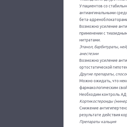
У пациентов со стабиль
антиангинальными средс
бета-адреноблокаторам
Возможно усиление анти
применении с тиазидным
нитратами.
Этанол, барбитураты, не
анестезии
Возможно усиление анти
ортостатической гипоте
Другие препараты, спос
Можно ожидать, что нек
фармакологическим свой
Необходим контроль АД 
Кортикостероиды (минера
Снижение антигипертенз
результате действия ко
Препараты кальция