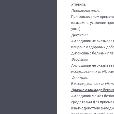
этанола.
Препараты лития
При совместном примене
возможно, усиление проя
ушах).
Дигоксин
Амлодипин не оказывает 
клиренс у здоровых доб
дигоксина с белками пла
Варфарин
Амлодипин не оказывает
исследованиях
in
vitro
ам
Фенитоин
В исследованиях
in
vitro
Прочие взаимодействи
Амлодипин может безопа
средствами для приема в
взаимодействия амлоди