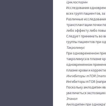
Циклоспорин
Исследования одновреме
всех групп пациентов, з
Различные исследования
трансплантации почки п
либо эффекту либо повы
Следует принимать во в
группы пациентов при о
Такролимус
При одновременном прим
такролимуса в плазме кр
одновременном применен
плазме крови и корректи
Ингибиторы
mTOR
(
mamm
Ингибиторы mTOR (напри
Поскольку амлодипин яв
увеличиться экспозиция
Этанол
Амлодипин при однократ