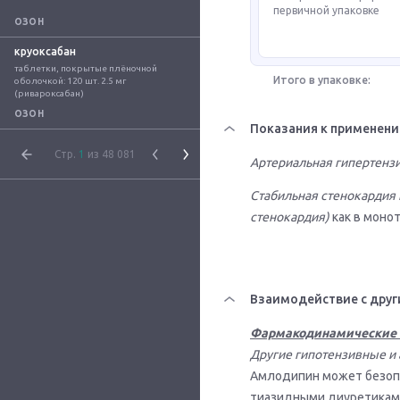
первичной упаковке
ОЗОН
круоксабан
таблетки, покрытые плёночной 
Итого в упаковке:
оболочкой: 120 шт. 2.5 мг 
(ривароксабан)
ОЗОН
Показания к применен
Стр.
1
из 48 081
Артериальная гипертенз
Стабильная стенокардия 
стенокардия)
как в монот
Взаимодействие с друг
Фармакодинамические 
Другие гипотензивные и
Амлодипин может безопа
тиазидными диуретиками