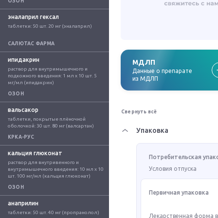
ОЗОН
эналаприл гексал
таблетки: 50 шт. 20 мг (эналаприл)
САЛЮТАС ФАРМА
ипидакрин
МДЛП
раствор для внутримышечного и 
Данные о препарате
подкожного введения: 1 мл x 10 шт. 5 
из МДЛП
мг/мл (ипидакрин)
ОЗОН
вальсакор
Свернуть всё
таблетки, покрытые плёночной 
оболочкой: 30 шт. 80 мг (валсартан)
Упаковка
КРКА-РУС
кальция глюконат
Потребительская упак
раствор для внутривенного и 
Условия отпуска
внутримышечного введения: 10 мл x 10 
шт. 100 мг/мл (кальция глюконат)
ОЗОН
Первичная упаковка
анаприлин
таблетки: 50 шт. 40 мг (пропранолол)
Лекарственная форма 