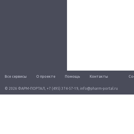
Все сервисы
О проекте
Помощь
Контакты
Со
© 2026 ФАРМ-ПОРТАЛ
,
+7 (495) 374-57-19
,
info@pharm-portal.ru