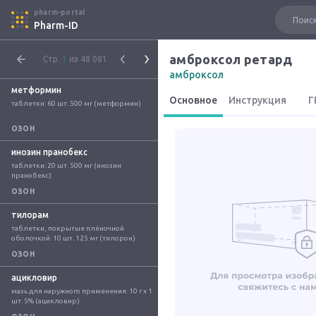
pharm-portal
Pharm-ID
амброксол ретард
Стр.
1
из 48 081
амброксол
метформин
Основное
Инструкция
Г
таблетки: 60 шт. 500 мг (метформин)
ОЗОН
инозин пранобекс
таблетки: 20 шт. 500 мг (инозин 
пранобекс)
ОЗОН
тилорам
таблетки, покрытые плёночной 
оболочкой: 10 шт. 125 мг (тилорон)
ОЗОН
ацикловир
мазь для наружного применения: 10 г x 1 
шт. 5% (ацикловир)