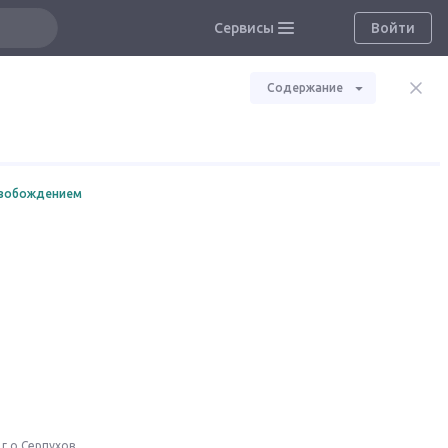
Сервисы
Войти
Содержание
свобождением
г.о.Серпухов,