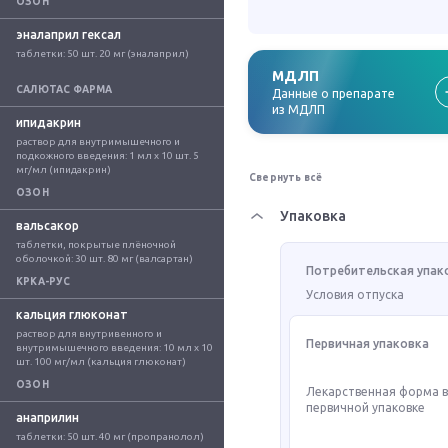
ОЗОН
эналаприл гексал
таблетки: 50 шт. 20 мг (эналаприл)
МДЛП
САЛЮТАС ФАРМА
Данные о препарате
из МДЛП
ипидакрин
раствор для внутримышечного и 
подкожного введения: 1 мл x 10 шт. 5 
мг/мл (ипидакрин)
Свернуть всё
ОЗОН
Упаковка
вальсакор
таблетки, покрытые плёночной 
оболочкой: 30 шт. 80 мг (валсартан)
Потребительская упак
КРКА-РУС
Условия отпуска
кальция глюконат
раствор для внутривенного и 
Первичная упаковка
внутримышечного введения: 10 мл x 10 
шт. 100 мг/мл (кальция глюконат)
ОЗОН
Лекарственная форма 
первичной упаковке
анаприлин
таблетки: 50 шт. 40 мг (пропранолол)