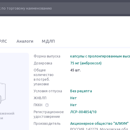
РЛС
Аналоги
МДЛП
Форма выпуска
капсулы с пролонгированным вы
Дозировка
75 мг (амброксол)
Общее
45 шт.
количество
в потреб.
упаковке
Условия отпуска
Без рецепта
ЖНВЛП
Нет
ПККН
Нет
Регистрационное
ЛСР-004854/10
удостоверение
Производитель
Акционерное общество "АЛИУМ"
РОССИЯ, 142279, Московская обл., 