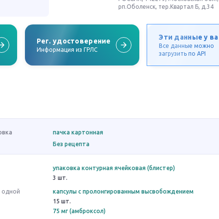
рп.Оболенск, тер.Квартал Б, д.34
Эти данные у ва
Рег. удостоверение
Все данные можно
Информация из ГРЛС
загрузить по API
овка
пачка картонная
Без рецепта
упаковка контурная ячейковая (блистер)
3 шт.
в одной
капсулы с пролонгированным высвобождением
15 шт.
75 мг (амброксол)