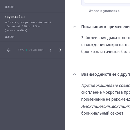
ОЗОН
Итого в упаковке:
круоксабан
таблетки, покрытые плёночной 
Показания к применен
оболочкой: 120 шт. 2.5 мг 
(ривароксабан)
ОЗОН
Заболевания дыхательн
отхождения мокроты: ост
Стр.
1
из 48 081
бронхоэктатическая боле
Взаимодействие с друг
Противокашлевые средст
скопление мокроты в пр
применение не рекоменд
Амоксициллин, доксицик
бронхиальный секрет.