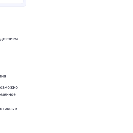
уднением
вия
 возможно
ременное
отиков в