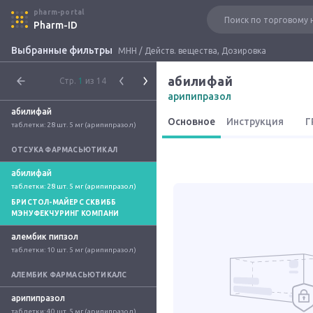
pharm-portal
Pharm-ID
Выбранные фильтры
МНН / Действ. вещества, Дозировка
абилифай
Стр.
1
из 14
арипипразол
абилифай
Основное
Инструкция
Г
таблетки: 28 шт. 5 мг (арипипразол)
ОТСУКА ФАРМАСЬЮТИКАЛ
абилифай
таблетки: 28 шт. 5 мг (арипипразол)
БРИСТОЛ-МАЙЕРС СКВИББ
МЭНУФЕКЧУРИНГ КОМПАНИ
алембик пипзол
таблетки: 10 шт. 5 мг (арипипразол)
АЛЕМБИК ФАРМАСЬЮТИКАЛС
арипипразол
таблетки: 40 шт. 5 мг (арипипразол)