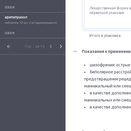
ОЗОН
Лекарственная форма 
первичной упаковке
арипипразол
таблетки: 10 шт. 5 мг (арипипразол)
ОЗОН
Итого в упаковке:
Стр.
1
из 14
Показания к применен
шизофрения: острые
биполярное расстрой
предотвращения рециди
маниакальный или смеш
в качестве дополнен
маниакальных или смеш
в качестве дополнен