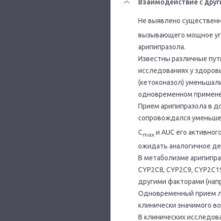
Взаимодействие с друг
Не выявлено существенн
вызывающего мощное угн
арипипразола.
Известны различные пути
исследованиях у здоров
(кетоконазол) уменьшали
одновременном применен
Прием арипипразола в д
сопровождался уменьше
C
и AUC его активно
max
ожидать аналогичное де
В метаболизме арипипраз
CYP2C8, CYP2C9, CYP2C19
другими факторами (нап
Одновременный прием лит
клинически значимого в
В клинических исследова