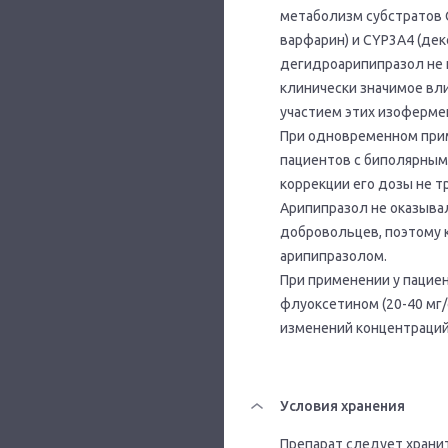
метаболизм субстратов 
варфарин) и CYP3A4 (дек
дегидроарипипразол не 
клинически значимое вл
участием этих изоферме
При одновременном приме
пациентов с биполярным
коррекции его дозы не т
Арипипразол не оказыва
добровольцев, поэтому 
арипипразолом.
При применении у пацие
флуоксетином (20-40 мг/с
изменений концентраций
Условия хранения
Препарат следует хранит