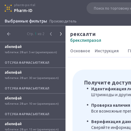
pharm-portal
Pharm-ID
Выбранные фильтры
Производитель
рексалти
Стр.
1
из 2
брекспипразол
абилифай
Основное
Инструкция
Г
таблетки: 28 шт. 5 мг (арипипразол)
ОТСУКА ФАРМАСЬЮТИКАЛ
абилифай
таблетки: 28 шт. 30 мг (арипипразол)
Получите доступ
Идентификация л
ОТСУКА ФАРМАСЬЮТИКАЛ
Штрихкоды и други
абилифай
таблетки: 28 шт. 10 мг (арипипразол)
Проверка наличия 
Все возможные преп
ОТСУКА ФАРМАСЬЮТИКАЛ
Верификация дан
абилифай
Сверяйте информаци
таблетки: 28 шт. 15 мг (арипипразол)