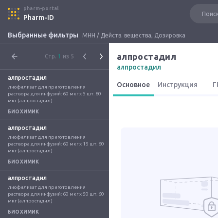
pharm-portal
Pharm-ID
Выбранные фильтры
МНН / Действ. вещества, Дозировка
алпростадил
Стр.
1
из 5
алпростадил
алпростадил
Основное
Инструкция
Г
лиофилизат для приготовления 
раствора для инфузий: 60 мкг x 5 шт. 60 
мкг (алпростадил)
БИОХИМИК
алпростадил
лиофилизат для приготовления 
раствора для инфузий: 60 мкг x 15 шт. 60 
мкг (алпростадил)
БИОХИМИК
алпростадил
лиофилизат для приготовления 
раствора для инфузий: 60 мкг x 50 шт. 60 
мкг (алпростадил)
БИОХИМИК