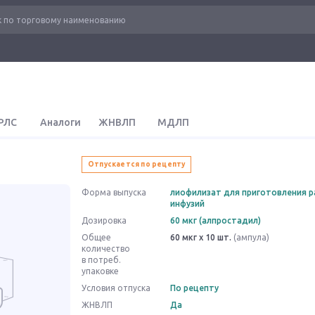
РЛС
Аналоги
ЖНВЛП
МДЛП
Отпускается по рецепту
Форма выпуска
лиофилизат для приготовления р
инфузий
Дозировка
60 мкг (алпростадил)
Общее
60 мкг x 10 шт.
(ампула)
количество
в потреб.
упаковке
Условия отпуска
По рецепту
ЖНВЛП
Да