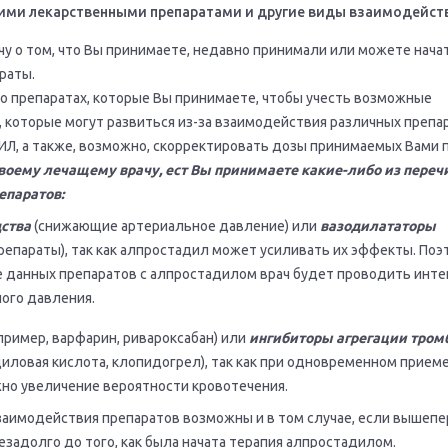
ими лекарственными препаратами и другие виды взаимодейст
у о том, что Вы принимаете, недавно принимали или можете нача
раты.
 о препаратах, которые Вы принимаете, чтобы учесть возможные
 которые могут развиться из-за взаимодействия различных препар
, а также, возможно, скорректировать дозы принимаемых Вами п
своему лечащему врачу, ест Вы принимаете какие-либо из пере
епаратов:
ства
(снижающие артериальное давление) или
вазодилататоры
епараты), так как алпростадил может усиливать их эффекты. Поэ
 данных препаратов с алпростадилом врач будет проводить инт
ого давления.
пример, варфарин, ривароксабан) или
ингибиторы агрегации тром
иловая кислота, клопидогрел), так как при одновременном приеме
о увеличение вероятности кровотечения.
заимодействия препаратов возможны и в том случае, если вышеп
задолго до того, как была начата терапия алпростадилом.