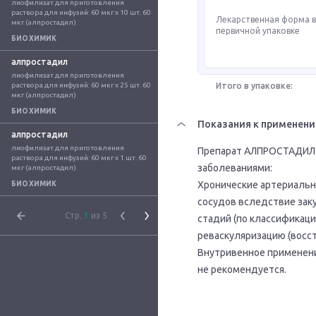
лиофилизат для приготовления 
раствора для инфузий: 60 мкг x 10 шт. 60 
Лекарственная форма 
мкг (алпростадил)
первичной упаковке
БИОХИМИК
алпростадил
лиофилизат для приготовления 
раствора для инфузий: 60 мкг x 25 шт. 60 
Итого в упаковке:
мкг (алпростадил)
БИОХИМИК
Показания к применен
алпростадил
лиофилизат для приготовления 
Препарат АЛПРОСТАДИЛ 
раствора для инфузий: 60 мкг x 1 шт. 60 
заболеваниями:
мкг (алпростадил)
Хронические артериальн
БИОХИМИК
сосудов вследствие заку
Стр.
1
из 5
стадий (по классификац
реваскуляризацию (восс
Внутривенное применени
не рекомендуется.