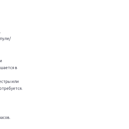
.
мпуле/
и
шается в
сестры или
отребуется.
часов.