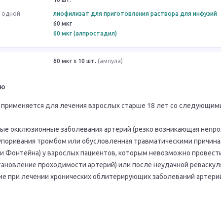
в одной
лиофилизат для приготовления раствора для инфузий
60 мкг
60 мкг (алпростадил)
60 мкг x 10 шт.
(ампула)
ию
применяется для лечения взрослых старше 18 лет со следующим
ые окклюзионные заболевания артерий (резко возникающая непр
поривания тромбом или обусловленная травматическими причинами)
ии Фонтейна) у взрослых пациентов, которым невозможно провест
тановление проходимости артерий) или после неудачной реваскул
е при лечении хронических облитерирующих заболеваний артерий