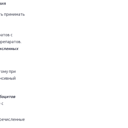
вия
ть принимать
атов с
репаратов.
численных
тому при
енсивный
боцитов
 с
еречисленные