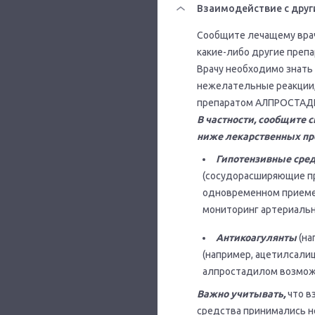
Взаимодействие с друг
Сообщите лечащему врач
какие-либо другие препа
Врачу необходимо знать
нежелательные реакции,
препаратом АЛПРОСТАДИЛ
В частности, сообщите 
ниже лекарственных пр
Гипотензивные сред
(сосудорасширяющие пр
одновременном приеме
мониторинг артериальн
Антикоагулянты
(на
(например, ацетилсалиц
алпростадилом возможн
Важно учитывать,
что в
средства принимались не