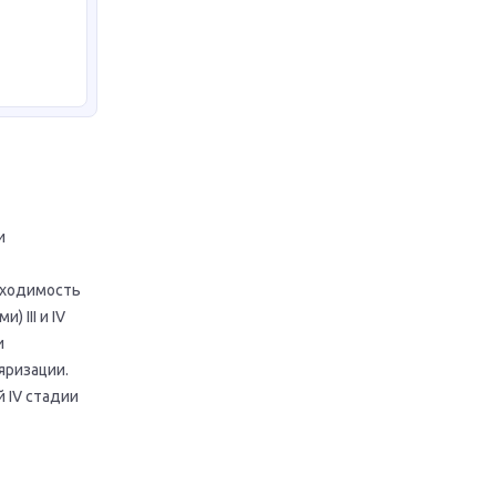
и
оходимость
 III и IV
и
яризации.
 IV стадии