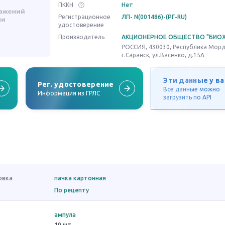
ПККН
Нет
Регистрационное
ЛП- N(001486)-(РГ-RU)
удостоверение
Производитель
АКЦИОНЕРНОЕ ОБЩЕСТВО "БИО
РОССИЯ, 430030, Республика Морд
г.Саранск, ул.Васенко, д.15А
Эти данные у ва
Рег. удостоверение
Все данные можно
Информация из ГРЛС
загрузить по API
овка
пачка картонная
По рецепту
ампула
10 шт.