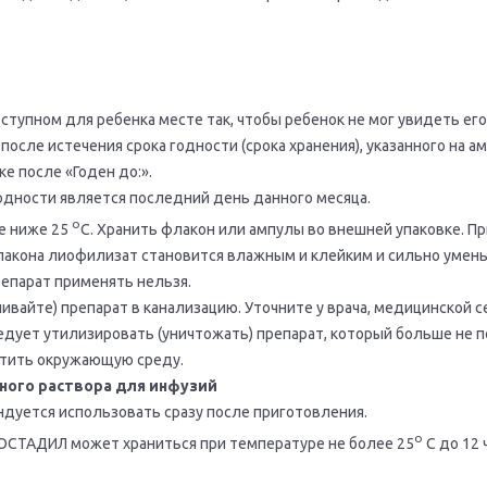
ступном для ребенка месте так, чтобы ребенок не мог увидеть его
после истечения срока годности (срока хранения), указанного на а
е после «Годен до:».
одности является последний день данного месяца.
о
е ниже 25
С. Хранить флакон или ампулы во внешней упаковке. Пр
кона лиофилизат становится влажным и клейким и сильно умень
репарат применять нельзя.
ивайте) препарат в канализацию. Уточните у врача, медицинской 
ледует утилизировать (уничтожать) препарат, который больше не п
итить окружающую среду.
ного раствора для инфузий
ндуется использовать сразу после приготовления.
о
ОСТАДИЛ может храниться при температуре не более 25
С до 12 