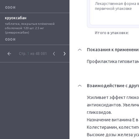
Лекарственная форма 
ОЗОН
первичной упаковке
круоксабан
таблетки, покрытые плёночной 
оболочкой: 120 шт. 2.5 мг 
(ривароксабан)
Итого в упаковке:
ОЗОН
Показания к применен
Стр.
1
из 48 081
Профилактика гиповитам
Взаимодействие с друг
Усиливает эффект глюк
антиоксидантов. Увелич
гликозидов.
Назначение витамина Е в
Колестирамин, колестип
Высокие дозы железа ус