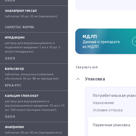
ОЗОН
эналаприл гексал
таблетки: 50 шт. 20 мг (эналаприл)
САЛЮТАС ФАРМА
МДЛП
ипидакрин
Данные о препарате
раствор для внутримышечного и 
из МДЛП
подкожного введения: 1 мл x 10 шт. 5 
мг/мл (ипидакрин)
ОЗОН
Свернуть всё
вальсакор
таблетки, покрытые плёночной 
Упаковка
оболочкой: 30 шт. 80 мг (валсартан)
КРКА-РУС
кальция глюконат
Потребительская упак
раствор для внутривенного и 
Назначение
внутримышечного введения: 10 мл x 10 
шт. 100 мг/мл (кальция глюконат)
Условия отпуска
ОЗОН
Первичная упаковка
анаприлин
таблетки: 50 шт. 40 мг (пропранолол)