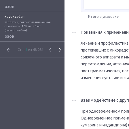
ОЗОН
круоксабан
Итого в упаковке:
таблетки, покрытые плёночной 
оболочкой: 120 шт. 2.5 мг 
(ривароксабан)
Показания к применен
ОЗОН
Лечение и профилактика
Стр.
1
из 48 081
протекавших с лихорадо
связочного аппарата и 
переутомлении, астенич
посттравматическая, по
изменения суставов и св
Взаимодействие с друг
При одновременном прим
Одновременное применен
кумарина и индандиона)