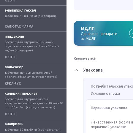
ОЗОН
эналаприл гексал
таблетки: 50 шт. 20 мг (эналаприл)
САЛЮТАС ФАРМА
МДЛП
Данные о препарате
ипидакрин
из МДЛП
раствор для внутримышечного и 
подкожного введения: 1 мл x 10 шт. 5 
мг/мл (ипидакрин)
ОЗОН
Свернуть всё
вальсакор
Упаковка
таблетки, покрытые плёночной 
оболочкой: 30 шт. 80 мг (валсартан)
КРКА-РУС
Потребительская упак
кальция глюконат
Условия отпуска
раствор для внутривенного и 
внутримышечного введения: 10 мл x 10 
шт. 100 мг/мл (кальция глюконат)
Первичная упаковка
ОЗОН
Лекарственная форма 
анаприлин
первичной упаковке
таблетки: 50 шт. 40 мг (пропранолол)