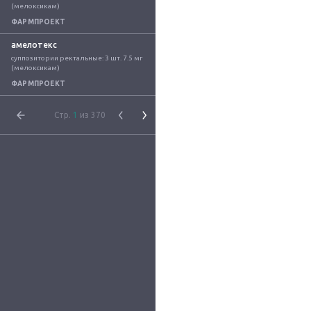
(мелоксикам)
ФАРМПРОЕКТ
амелотекс
суппозитории ректальные: 3 шт. 7.5 мг 
(мелоксикам)
ФАРМПРОЕКТ
Стр.
1
из 370