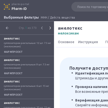
pharm-portal
Pharm-ID
Выбранные фильтры
МНН / Действ. вещества
амелотекс
Стр.
1
из 370
мелоксикам
амелотекс
Основное
Инструкция
Г
суппозитории ректальные: 12 шт. 7.5 мг 
(мелоксикам)
ФАРМПРОЕКТ
амелотекс
суппозитории ректальные: 9 шт. 7.5 мг 
Получите доступ
(мелоксикам)
Идентификация л
ФАРМПРОЕКТ
Штрихкоды и други
амелотекс
суппозитории ректальные: 6 шт. 15 мг 
Проверка наличия 
(мелоксикам)
Все возможные преп
ФАРМПРОЕКТ
Верификация дан
амелотекс
Сверяйте информаци
суппозитории ректальные: 10 шт. 15 мг 