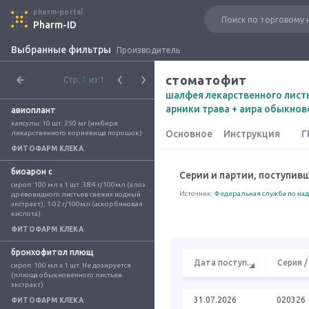
pharm-portal
Pharm-ID
Выбранные фильтры
Производитель
стоматофит
Стр.
1
из 1
шалфея лекарственного листь
арники трава + аира обыкнов
авиоплант
капсулы: 10 шт. 250 мг (имбиря 
Основное
Инструкция
Г
лекарственного корневища порошок)
ФИТОФАРМ КЛЕКА
биоарон с
Серии и партии, поступив
сироп: 100 мл x 1 шт. 38.4 г/100мл (алоэ 
Источник:
Федеральная служба по над
древовидного листьев свежих водный 
экстракт), 1.02 г/100мл (аскорбиновая 
кислота)
ФИТОФАРМ КЛЕКА
бронхофитол плющ
Дата поступ
...
Серия /
сироп: 100 мл x 1 шт. Не дозируется  
(плюща обыкновенного листьев 
экстракт)
31.07.2026
020326
ФИТОФАРМ КЛЕКА