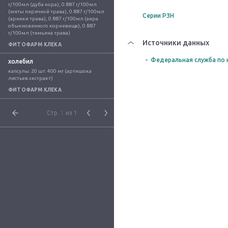
г/100мл (дуба кора), 0.887 г/100мл 
(мяты перечной трава), 0.887 г/100мл 
Серии РЗН
(арники трава), 0.887 г/100мл (аира 
обыкновенного корневища), 0.887 
г/100мл (тимьяна трава)
Источники данных
ФИТОФАРМ КЛЕКА
Федеральная служба по 
холебил
капсулы: 20 шт. 400 мг (артишока 
листьев экстракт)
ФИТОФАРМ КЛЕКА
Стр.
1
из 1