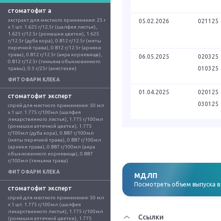
стоматофит а
экстракт для местного применения: 25 г 
05.02.2026
021125
x 1 шт. 1.625 г/12.5г (шалфея листья), 
1.625 г/12.5г (ромашки цветки), 1.625 
г/12.5г (дуба кора), 0.812 г/12.5г (мяты 
перечной трава), 0.812 г/12.5г (арники 
трава), 0.812 г/12.5г (аира корневища), 
06.05.2025
020325
0.812 г/12.5г (тимьяна обыкновенного 
010325
травы), 0.5 г/25г (анестезин)
ФИТОФАРМ КЛЕКА
01.04.2025
020125
стоматофит эксперт
030125
спрей для местного применения: 50 мл 
x 1 шт. 1.775 г/100мл (шалфея 
лекарственного листья), 1.775 г/100мл 
(ромашки аптечной цветки), 1.775 
г/100мл (дуба кора), 0.887 г/100мл 
(мяты перечной трава), 0.887 г/100мл 
(арники трава), 0.887 г/100мл (аира 
обыкновенного корневища), 0.887 
г/100мл (тимьяна трава)
ФИТОФАРМ КЛЕКА
МДЛП
Посмотреть объем выпуска 
стоматофит эксперт
спрей для местного применения: 50 мл 
x 1 шт. 1.775 г/100мл (шалфея 
лекарственного листья), 1.775 г/100мл 
Ссылки
(ромашки аптечной цветки), 1.775 