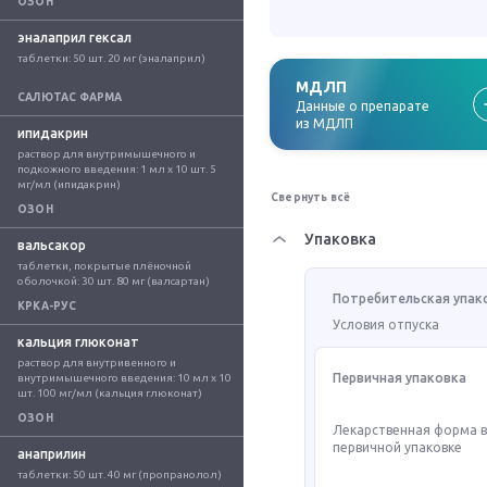
ОЗОН
эналаприл гексал
таблетки: 50 шт. 20 мг (эналаприл)
МДЛП
САЛЮТАС ФАРМА
Данные о препарате
из МДЛП
ипидакрин
раствор для внутримышечного и 
подкожного введения: 1 мл x 10 шт. 5 
мг/мл (ипидакрин)
Свернуть всё
ОЗОН
Упаковка
вальсакор
таблетки, покрытые плёночной 
оболочкой: 30 шт. 80 мг (валсартан)
Потребительская упак
КРКА-РУС
Условия отпуска
кальция глюконат
раствор для внутривенного и 
Первичная упаковка
внутримышечного введения: 10 мл x 10 
шт. 100 мг/мл (кальция глюконат)
ОЗОН
Лекарственная форма 
первичной упаковке
анаприлин
таблетки: 50 шт. 40 мг (пропранолол)