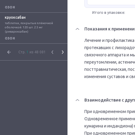
ОЗОН
Итого в упаковке:
круоксабан
таблетки, покрытые плёночной 
оболочкой: 120 шт. 2.5 мг 
Показания к применен
(ривароксабан)
ОЗОН
Лечение и профилактика
протекавших с лихорадо
Стр.
1
из 48 081
связочного аппарата и 
переутомлении, астенич
посттравматическая, по
изменения суставов и св
Взаимодействие с друг
При одновременном прим
Одновременное применен
кумарина и индандиона)
При одновременном прим