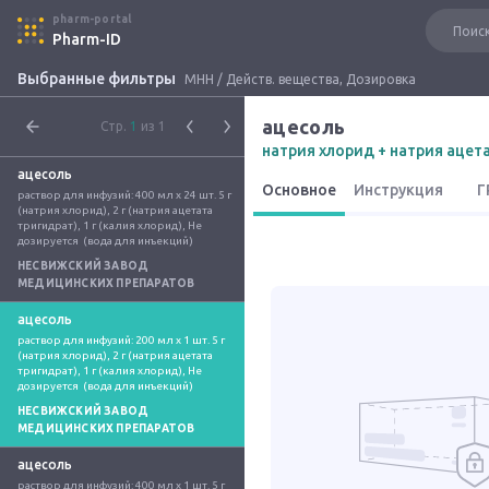
pharm-portal
Pharm-ID
Выбранные фильтры
МНН / Действ. вещества, Дозировка
ацесоль
Стр.
1
из 1
натрия хлорид + натрия ацет
ацесоль
Основное
Инструкция
Г
раствор для инфузий: 400 мл x 24 шт. 5 г 
(натрия хлорид), 2 г (натрия ацетата 
тригидрат), 1 г (калия хлорид), Не 
дозируется  (вода для инъекций)
НЕСВИЖСКИЙ ЗАВОД
МЕДИЦИНСКИХ ПРЕПАРАТОВ
ацесоль
раствор для инфузий: 200 мл x 1 шт. 5 г 
(натрия хлорид), 2 г (натрия ацетата 
тригидрат), 1 г (калия хлорид), Не 
дозируется  (вода для инъекций)
НЕСВИЖСКИЙ ЗАВОД
МЕДИЦИНСКИХ ПРЕПАРАТОВ
ацесоль
раствор для инфузий: 400 мл x 1 шт. 5 г 