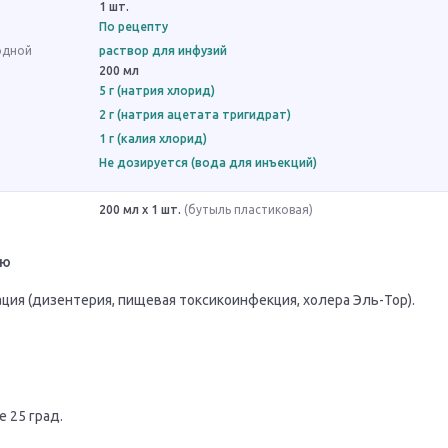
1 шт.
По рецепту
одной
раствор для инфузий
200 мл
5 г (натрия хлорид)
2 г (натрия ацетата тригидрат)
1 г (калия хлорид)
Не дозируется (вода для инъекций)
200 мл x 1 шт.
(бутыль пластиковая)
ию
ция (дизентерия, пищевая токсикоинфекция, холера Эль-Тор).
 25 град.