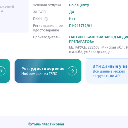
Условия отпуска
По рецепту
ЖНВЛП
Да
ПККН
Нет
Регистрационное
П N015752/01
удостоверение
Производитель
ОАО «НЕСВИЖСКИЙ ЗАВОД МЕДИ
ПРЕПАРАТОВ»
БЕЛАРУСЬ, 222603, Минская обл., Н
п.Альба, ул.Заводская, д.1
Эти данные у ва
Рег. удостоверение
Все данные можно
Информация из ГРЛС
загрузить по API
бутыль пластиковая