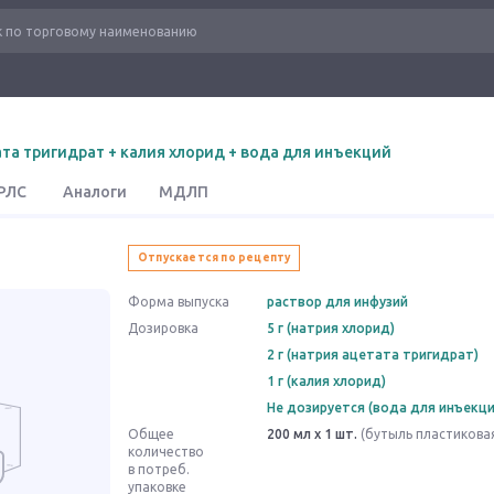
ата тригидрат + калия хлорид + вода для инъекций
РЛС
Аналоги
МДЛП
Отпускается по рецепту
Форма выпуска
раствор для инфузий
Дозировка
5 г (натрия хлорид)
2 г (натрия ацетата тригидрат)
1 г (калия хлорид)
Не дозируется (вода для инъекци
Общее
200 мл x 1 шт.
(бутыль пластикова
количество
в потреб.
упаковке