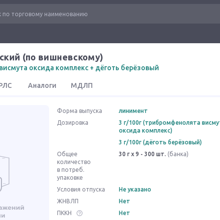
ский (по вишневскому)
висмута оксида комплекс + дёготь берёзовый
РЛС
Аналоги
МДЛП
Форма выпуска
линимент
Дозировка
3 г/100г (трибромфенолята висму
оксида комплекс)
3 г/100г (дёготь берёзовый)
Общее
30 г x 9 - 300 шт.
(банка)
количество
в потреб.
упаковке
Условия отпуска
Не указано
ЖНВЛП
Нет
ПККН
Нет