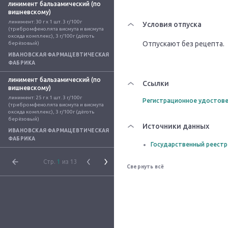
линимент бальзамический (по
вишневскому)
линимент: 30 г x 1 шт. 3 г/100г 
Условия отпуска
(трибромфенолята висмута и висмута 
оксида комплекс), 3 г/100г (дёготь 
Отпускают без рецепта.
берёзовый)
ИВАНОВСКАЯ ФАРМАЦЕВТИЧЕСКАЯ
ФАБРИКА
линимент бальзамический (по
Ссылки
вишневскому)
линимент: 25 г x 1 шт. 3 г/100г 
Регистрационное удостове
(трибромфенолята висмута и висмута 
оксида комплекс), 3 г/100г (дёготь 
берёзовый)
Источники данных
ИВАНОВСКАЯ ФАРМАЦЕВТИЧЕСКАЯ
ФАБРИКА
Государственный реестр
Стр.
1
из 13
Свернуть всё