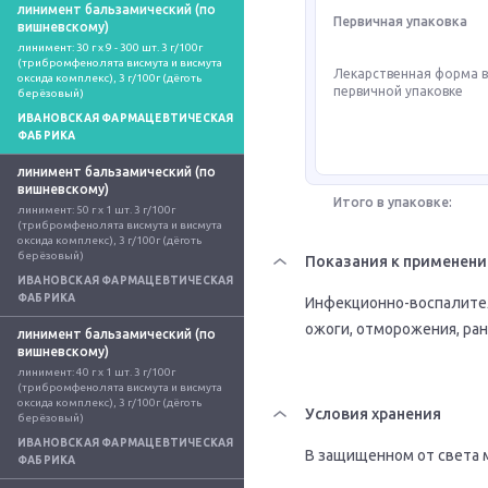
линимент бальзамический (по
Первичная упаковка
вишневскому)
линимент: 30 г x 9 - 300 шт. 3 г/100г 
(трибромфенолята висмута и висмута 
Лекарственная форма 
оксида комплекс), 3 г/100г (дёготь 
первичной упаковке
берёзовый)
ИВАНОВСКАЯ ФАРМАЦЕВТИЧЕСКАЯ
ФАБРИКА
линимент бальзамический (по
вишневскому)
Итого в упаковке:
линимент: 50 г x 1 шт. 3 г/100г 
(трибромфенолята висмута и висмута 
оксида комплекс), 3 г/100г (дёготь 
берёзовый)
Показания к применен
ИВАНОВСКАЯ ФАРМАЦЕВТИЧЕСКАЯ
ФАБРИКА
Инфекционно-воспалитель
ожоги, отморожения, ран
линимент бальзамический (по
вишневскому)
линимент: 40 г x 1 шт. 3 г/100г 
(трибромфенолята висмута и висмута 
оксида комплекс), 3 г/100г (дёготь 
Условия хранения
берёзовый)
ИВАНОВСКАЯ ФАРМАЦЕВТИЧЕСКАЯ
В защищенном от света м
ФАБРИКА