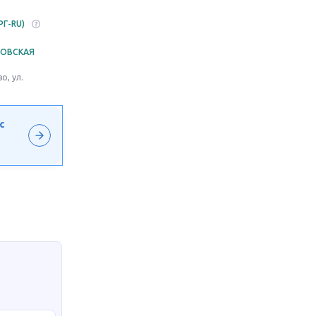
РГ-RU)
НОВСКАЯ
о, ул.
с