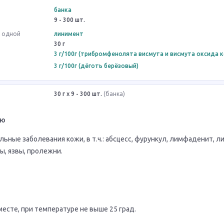
банка
9 - 300 шт.
в одной
линимент
30 г
3 г/100г (трибромфенолята висмута и висмута оксида 
3 г/100г (дёготь берёзовый)
30 г x 9 - 300 шт.
(банка)
ию
ные заболевания кожи, в т.ч.: абсцесс, фурункул, лимфаденит, л
ы, язвы, пролежни.
есте, при температуре не выше 25 град.