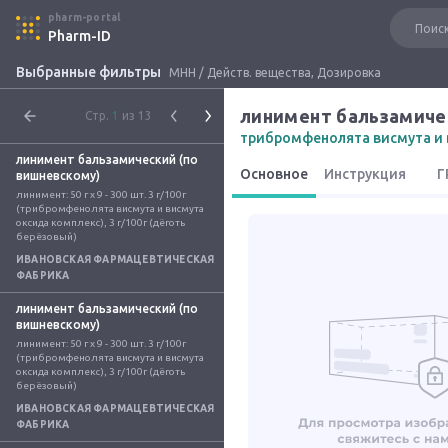
pharm-portal
Pharm-ID
Выбранные фильтры
МНН / Действ. вещества, Дозировка
линимент бальзамиче
Стр.
1
из 13
трибромфенолята висмута и 
линимент бальзамический (по
Основное
Инструкция
Г
вишневскому)
линимент: 50 г x 9 - 300 шт. 3 г/100г 
(трибромфенолята висмута и висмута 
оксида комплекс), 3 г/100г (дёготь 
берёзовый)
ИВАНОВСКАЯ ФАРМАЦЕВТИЧЕСКАЯ
ФАБРИКА
линимент бальзамический (по
вишневскому)
линимент: 50 г x 9 - 300 шт. 3 г/100г 
(трибромфенолята висмута и висмута 
оксида комплекс), 3 г/100г (дёготь 
берёзовый)
ИВАНОВСКАЯ ФАРМАЦЕВТИЧЕСКАЯ
ФАБРИКА