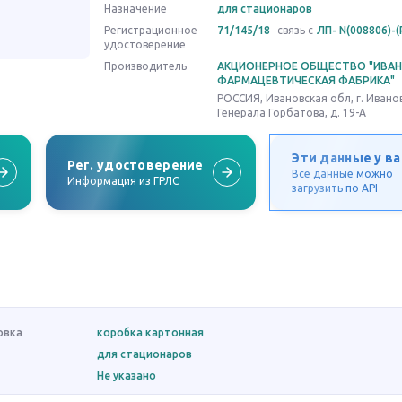
Назначение
для стационаров
Регистрационное
71/145/18
связь с
ЛП- N(008806)-(
удостоверение
Производитель
АКЦИОНЕРНОЕ ОБЩЕСТВО "ИВА
ФАРМАЦЕВТИЧЕСКАЯ ФАБРИКА"
РОССИЯ, Ивановская обл, г. Иванов
Генерала Горбатова, д. 19-А
Эти данные у ва
Рег. удостоверение
Все данные можно
Информация из ГРЛС
загрузить по API
овка
коробка картонная
для стационаров
Не указано