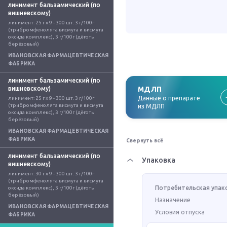
линимент бальзамический (по
вишневскому)
линимент: 25 г x 9 - 300 шт. 3 г/100г 
(трибромфенолята висмута и висмута 
оксида комплекс), 3 г/100г (дёготь 
берёзовый)
ИВАНОВСКАЯ ФАРМАЦЕВТИЧЕСКАЯ
ФАБРИКА
линимент бальзамический (по
вишневскому)
МДЛП
Данные о препарате
линимент: 25 г x 9 - 300 шт. 3 г/100г 
(трибромфенолята висмута и висмута 
из МДЛП
оксида комплекс), 3 г/100г (дёготь 
берёзовый)
ИВАНОВСКАЯ ФАРМАЦЕВТИЧЕСКАЯ
ФАБРИКА
Свернуть всё
линимент бальзамический (по
Упаковка
вишневскому)
линимент: 30 г x 9 - 300 шт. 3 г/100г 
(трибромфенолята висмута и висмута 
Потребительская упак
оксида комплекс), 3 г/100г (дёготь 
берёзовый)
Назначение
ИВАНОВСКАЯ ФАРМАЦЕВТИЧЕСКАЯ
Условия отпуска
ФАБРИКА