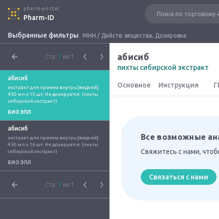
pharm-portal
Pharm-ID
Выбранные фильтры
МНН / Действ. вещества, Дозировка
абисиб
Стр.
1
из 1
пихты сибирской экстракт
абисиб
Основное
Инструкция
Г
экстракт для приема внутрь [жидкий]: 
450 мл x 15 шт. Не дозируется  (пихты 
сибирской экстракт)
БИОЭПЛ
абисиб
Все возможные ан
экстракт для приема внутрь [жидкий]: 
450 мл x 16 шт. Не дозируется  (пихты 
Свяжитесь с нами, что
сибирской экстракт)
БИОЭПЛ
Связаться с нами
Стр.
1
из 1