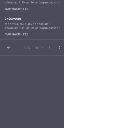
оболочкой: 50 шт. 50 мг (вориконазол)
ФАРМАСИНТЕЗ
бифлурин
таблетки, покрытые плёночной 
оболочкой: 14 шт. 50 мг (вориконазол)
ФАРМАСИНТЕЗ
Стр.
1
из 47