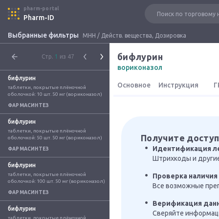
pharm-portal
Pharm-ID
Выбранные фильтры
МНН / Действ. вещества, Дозировка
бифлурин
Стр.
1
из 47
вориконазол
бифлурин
Основное
Инструкция
Г
таблетки, покрытые плёночной 
оболочкой: 10 шт. 50 мг (вориконазол)
ФАРМАСИНТЕЗ
бифлурин
таблетки, покрытые плёночной 
Получите доступ
оболочкой: 50 шт. 50 мг (вориконазол)
Идентификация л
ФАРМАСИНТЕЗ
Штрихкоды и други
бифлурин
таблетки, покрытые плёночной 
Проверка наличия 
оболочкой: 100 шт. 50 мг (вориконазол)
Все возможные преп
ФАРМАСИНТЕЗ
Верификация дан
бифлурин
Сверяйте информаци
таблетки, покрытые плёночной 