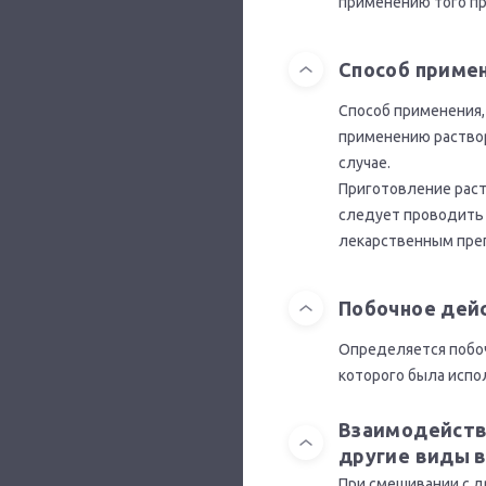
применению того пр
Способ приме
Способ применения,
применению раство
случае.
Приготовление раст
следует проводить 
лекарственным преп
Побочное дей
Определяется побоч
которого была испо
Взаимодейств
другие виды 
При смешивании с д