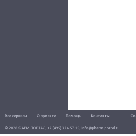
Все сервисы
О проекте
Помощь
Контакты
Со
© 2026 ФАРМ-ПОРТАЛ
,
+7 (495) 374-57-19
,
info@pharm-portal.ru