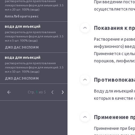
растворитель для приготовления 
При введении пост
лекарственных форм для инъекций: 3.5 
осуществляется поч
мл x 20 шт. 100% (вода)
Алпа Лэбораториес
вода для инъекций
Показания к 
растворитель для приготовления 
лекарственных форм для инъекций: 3.5 
Растворение и разв
мл x 5 шт. 100% (вода)
инфузионного) вве
ДЖОДАС ЭКСПОИМ
Применяется с цель
вода для инъекций
порошков, лиофилиз
растворитель для приготовления 
лекарственных форм для инъекций: 3.5 
мл x 50 шт. 100% (вода)
Противопоказ
ДЖОДАС ЭКСПОИМ
Воду для инъекций 
Стр.
1
из 5
которых в качестве
Применение п
Применение при бер