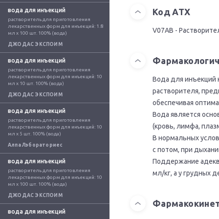
вода для инъекций
Код АТХ
растворитель для приготовления 
лекарственных форм для инъекций: 1.8 
V07AB - Растворите
мл x 100 шт. 100% (вода)
ДЖОДАС ЭКСПОИМ
Фармакологич
вода для инъекций
растворитель для приготовления 
лекарственных форм для инъекций: 10 
Вода для инъекций 
мл x 10 шт. 100% (вода)
растворителя, пред
ДЖОДАС ЭКСПОИМ
обеспечивая оптима
вода для инъекций
Вода является осно
растворитель для приготовления 
(кровь, лимфа, плаз
лекарственных форм для инъекций: 10 
мл x 5 шт. 100% (вода)
В нормальных услови
Алпа Лэбораториес
с потом, при дыхан
Поддержание адеква
вода для инъекций
растворитель для приготовления 
мл/кг, а у грудных д
лекарственных форм для инъекций: 10 
мл x 100 шт. 100% (вода)
ДЖОДАС ЭКСПОИМ
Фармакокине
вода для инъекций