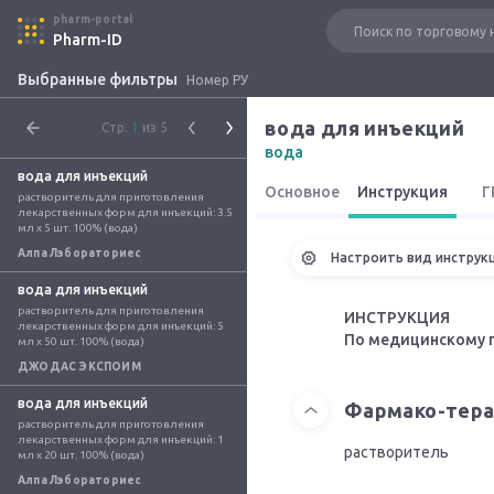
pharm-portal
Pharm-ID
Выбранные фильтры
Номер РУ
вода для инъекций
Стр.
1
из 5
вода
вода для инъекций
Основное
Инструкция
Г
растворитель для приготовления 
лекарственных форм для инъекций: 3.5 
мл x 5 шт. 100% (вода)
Алпа Лэбораториес
Настроить вид инструк
вода для инъекций
растворитель для приготовления 
ИНСТРУКЦИЯ
лекарственных форм для инъекций: 5 
По медицинскому 
мл x 50 шт. 100% (вода)
ДЖОДАС ЭКСПОИМ
вода для инъекций
Фармако-тера
растворитель для приготовления 
лекарственных форм для инъекций: 1 
растворитель
мл x 20 шт. 100% (вода)
Алпа Лэбораториес