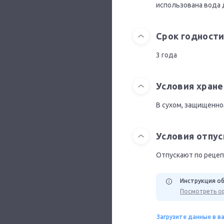
использована вода 
Срок годност
3 года
Условия хране
В сухом, защищенном
Условия отпус
Отпускают по рецеп
Инструкция об
Посмотреть ор
Загрузите данные в в