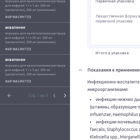
Первичная упаковка
порошок для приготовления раствора 
для инфузий: 1 г x 1 шт. 500 мг 
(циластатин), 500 мг (имипенем)
Лекарственная форма 
ФАРМАСИНТЕЗ
первичной упаковке
аквапенем
порошок для приготовления раствора 
для инфузий: 1 г x 50 шт. 500 мг 
(циластатин), 500 мг (имипенем)
ФАРМАСИНТЕЗ
Итого в упаковке:
аквапенем
порошок для приготовления раствора 
Показания к применен
для инфузий: 1 г x 5 шт. 500 мг 
(циластатин), 500 мг (имипенем)
Инфекционно-воспалите
ФАРМАСИНТЕЗ
микроорганизмами:
Стр.
1
из 4
инфекции нижних дых
(штаммы, образующие пени
influenzae, Haemophilus p
инфекции мочевывод
faecalis, Staphylococcus
Klebsiella spp., Morganel