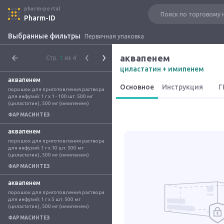
pharm-portal
Pharm-ID
Выбранные фильтры
Первичная упаковка
аквапенем
Стр.
1
из 4
циластатин + имипенем
аквапенем
Основное
Инструкция
Г
порошок для приготовления раствора 
для инфузий: 1 г x 1 - 100 шт. 500 мг 
(циластатин), 500 мг (имипенем)
ФАРМАСИНТЕЗ
аквапенем
порошок для приготовления раствора 
для инфузий: 1 г x 10 шт. 500 мг 
(циластатин), 500 мг (имипенем)
ФАРМАСИНТЕЗ
аквапенем
порошок для приготовления раствора 
для инфузий: 1 г x 5 шт. 500 мг 
(циластатин), 500 мг (имипенем)
ФАРМАСИНТЕЗ