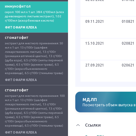
иммунофитол
сироп: 100 мл x 1 шт. 38.4 г/100мл (алоэ 
древовидного листьев экстракт), 1.02 
г/100мл (аскорбиновая кислота)
09.11.2021
010821
ФИТОФАРМ КЛЕКА
стоматофит
15.10.2021
020821
экстракт для местного применения: 50 
мл x 1 шт. 13 г/100г (шалфея 
лекарственного листья), 13 г/100г 
(ромашки аптечной цветки), 13 г/100г 
(дуба кора), 6.5 г/100г (мяты перечной 
трава), 6.5 г/100г (арники трава), 6.5 
27.09.2021
020621
г/100г (аира обыкновенного 
корневища), 6.5 г/100г (тимьяна трава)
ФИТОФАРМ КЛЕКА
стоматофит
экстракт для местного применения: 100 
МДЛП
мл x 1 шт. 13 г/100г (шалфея 
лекарственного листья), 13 г/100г 
Посмотреть объем выпуска 
(ромашки аптечной цветки), 13 г/100г 
(дуба кора), 6.5 г/100г (мяты перечной 
трава), 6.5 г/100г (арники трава), 6.5 
г/100г (аира обыкновенного 
Ссылки
корневища), 6.5 г/100г (тимьяна трава)
ФИТОФАРМ КЛЕКА