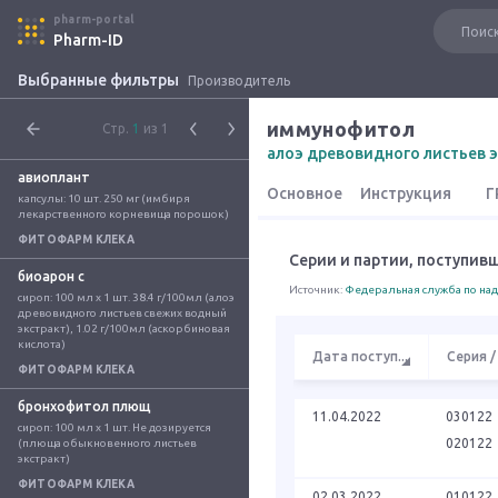
pharm-portal
Pharm-ID
Выбранные фильтры
Производитель
иммунофитол
Стр.
1
из 1
алоэ древовидного листьев э
авиоплант
Основное
Инструкция
Г
капсулы: 10 шт. 250 мг (имбиря 
лекарственного корневища порошок)
ФИТОФАРМ КЛЕКА
Серии и партии, поступив
биоарон с
Источник:
Федеральная служба по над
сироп: 100 мл x 1 шт. 38.4 г/100мл (алоэ 
древовидного листьев свежих водный 
экстракт), 1.02 г/100мл (аскорбиновая 
кислота)
Дата поступ
...
Серия /
ФИТОФАРМ КЛЕКА
бронхофитол плющ
11.04.2022
030122
сироп: 100 мл x 1 шт. Не дозируется  
020122
(плюща обыкновенного листьев 
экстракт)
ФИТОФАРМ КЛЕКА
02.03.2022
010122