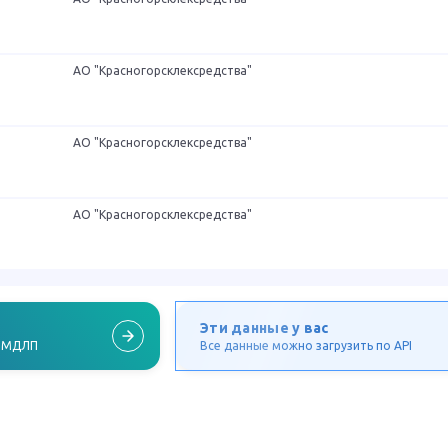
АО "Красногорсклексредства"
АО "Красногорсклексредства"
АО "Красногорсклексредства"
Эти данные у вас
в МДЛП
Все данные можно загрузить по API