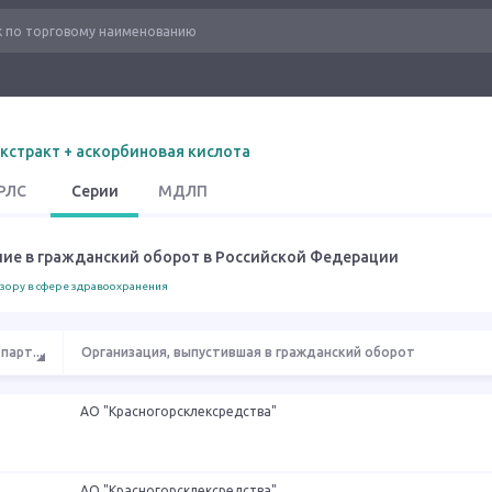
кстракт + аскорбиновая кислота
РЛС
Серии
МДЛП
шие в гражданский оборот в Российской Федерации
зору в сфере здравоохранения
 парт
...
Организация, выпустившая в гражданский оборот
АО "Красногорсклексредства"
АО "Красногорсклексредства"