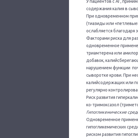
У пациентов с АГ, прин
содержания калия в сыво
При одновременном прим
(тиазиды или «петлевые»
ослабляется благодаря 
Факторами риска для ра
одновременное применен
триамтерена или амилор
добавок, калийсберегаю
нарушением функции поч
сыворотке крови. При н
калийсодержащих или п
регулярно контролирова
Риск развития гиперкал
ко-тримоксазол (тримет
Гипогликемические сред
Одновременное применен
гипогликемических сред
риском развития гипогли