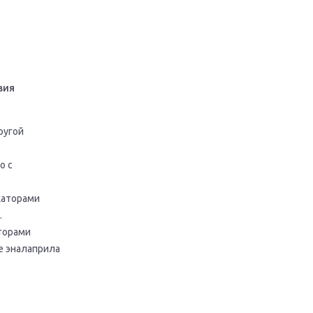
вия
ругой
о с
каторами
.
торами
е эналаприла