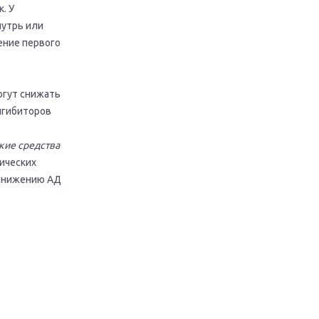
. У
нутрь или
ение первого
огут снижать
нгибиторов
кие средства
ических
 снижению АД