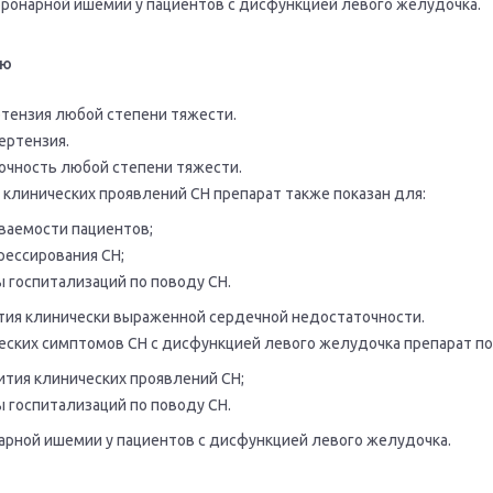
коронарной ишемии у пациентов с дисфункцией левого желудочка.
ию
тензия любой степени тяжести.
ертензия.
очность любой степени тяжести.
 клинических проявлений СН препарат также показан для:
аемости пациентов;
рессирования СН;
 госпитализаций по поводу СН.
тия клинически выраженной сердечной недостаточности.
еских симптомов СН с дисфункцией левого желудочка препарат по
ития клинических проявлений СН;
 госпитализаций по поводу СН.
арной ишемии у пациентов с дисфункцией левого желудочка.