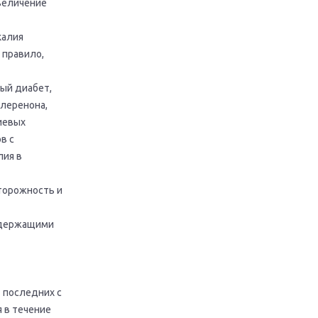
величение
калия
 правило,
ый диабет,
леренона,
иевых
в с
лия в
торожность и
одержащими
 последних с
 в течение