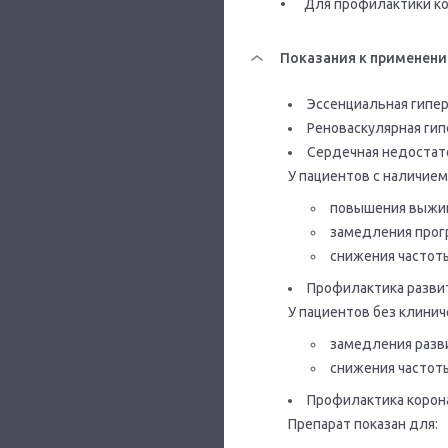
•	Для профилактики 
Показания к применен
Эссенциальная гипер
Реноваскулярная гип
Сердечная недостат
У пациентов с наличием
повышения выжив
замедления прог
снижения частоты
Профилактика разви
У пациентов без клинич
замедления разв
снижения частоты
Профилактика корон
Препарат показан для: