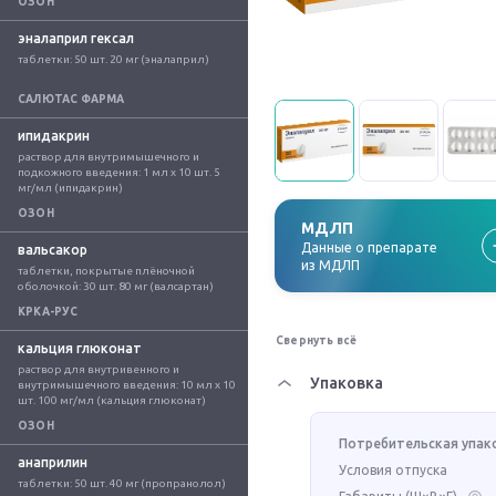
ОЗОН
эналаприл гексал
таблетки: 50 шт. 20 мг (эналаприл)
САЛЮТАС ФАРМА
ипидакрин
раствор для внутримышечного и 
подкожного введения: 1 мл x 10 шт. 5 
мг/мл (ипидакрин)
ОЗОН
МДЛП
Данные о препарате
вальсакор
из МДЛП
таблетки, покрытые плёночной 
оболочкой: 30 шт. 80 мг (валсартан)
КРКА-РУС
Свернуть всё
кальция глюконат
раствор для внутривенного и 
Упаковка
внутримышечного введения: 10 мл x 10 
шт. 100 мг/мл (кальция глюконат)
ОЗОН
Потребительская упак
анаприлин
Условия отпуска
таблетки: 50 шт. 40 мг (пропранолол)