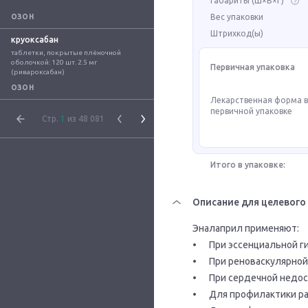
Габариты (Ш×В×Г)
Вес упаковки
ОЗОН
Штрихкод(ы)
круоксабан
таблетки, покрытые плёночной 
оболочкой: 120 шт. 2.5 мг 
Первичная упаковка
(ривароксабан)
ОЗОН
Лекарственная форма 
первичной упаковке
Стр.
1
из 48 081
Итого в упаковке:
Описание для целевого
Эналаприл применяют:

•	При эссенциальной гипертензии любой степени тяжести.

•	При реноваскулярной гипертензии.

•	При сердечной недостаточности любой степени тяжести.

•	Для профилактики развития клинически выраженной сердечной недостаточности.
