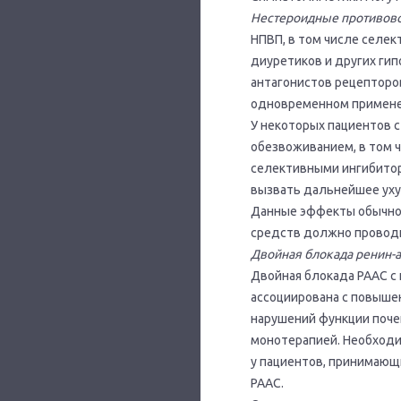
Нестероидные противов
НПВП, в том числе селек
диуретиков и других ги
антагонистов рецепторов
одновременном применен
У некоторых пациентов с
обезвоживанием, в том 
селективными ингибитор
вызвать дальнейшее уху
Данные эффекты обычно
средств должно проводи
Двойная блокада ренин-
Двойная блокада РААС с 
ассоциирована с повыше
нарушений функции почек
монотерапией. Необходи
у пациентов, принимающ
РААС.