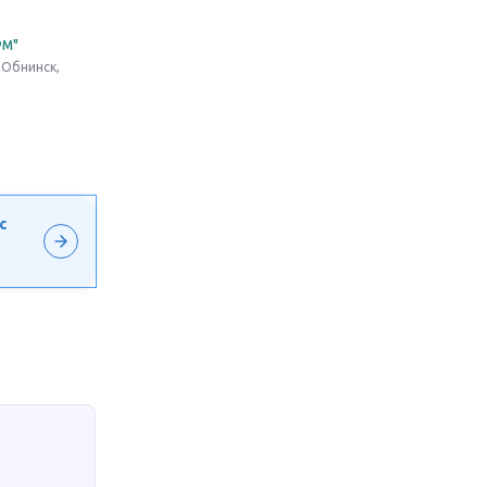
РМ"
.Обнинск,
с