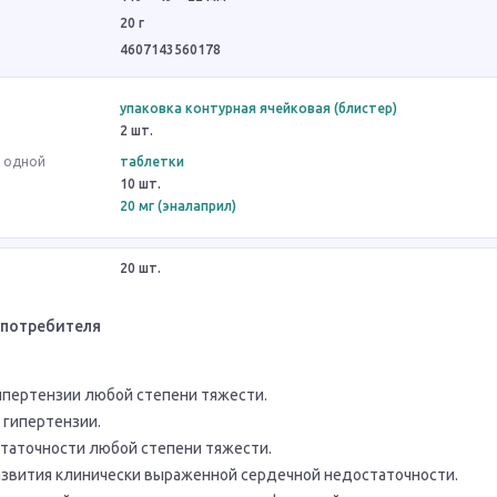
20 г
4607143560178
упаковка контурная ячейковая (блистер)
2 шт.
в одной
таблетки
10 шт.
20 мг (эналаприл)
20 шт.
 потребителя