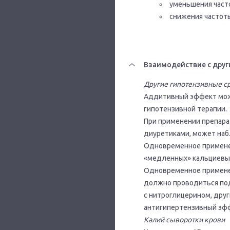
уменьшения част
снижения частот
Взаимодействие с друг
Другие гипотензивные с
Аддитивный эффект мож
гипотензивной терапии.
При применении препара
диуретиками, может наб
Одновременное примене
«медленных» кальциевы
Одновременное применен
должно проводиться по
с нитроглицерином, дру
антигипертензивный эф
Калий сыворотки крови