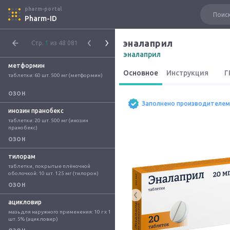
pharm-portal
Pharm-ID
эналаприл
Стр.
1
из 48 081
эналаприл
метформин
Основное
Инструкция
Г
таблетки: 60 шт. 500 мг (метформин)
ОЗОН
Заполнено производителем
инозин пранобекс
таблетки: 20 шт. 500 мг (инозин 
пранобекс)
ОЗОН
тилорам
таблетки, покрытые плёночной 
оболочкой: 10 шт. 125 мг (тилорон)
ОЗОН
ацикловир
мазь для наружного применения: 10 г x 1 
шт. 5% (ацикловир)