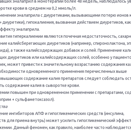
имавших эналаприл в монотерапии более 48 недель, наблюдалось у
ротке крови в среднем на 0,2 ммоль/л.
енении эналаприла с диуретиками, вызывающими потерю ионов 
 диуретики), гипокалиемия, вызванная действием диуретиков, как
эффекту эналаприла.
звития гиперкалиемии являются почечная недостаточность, сахарн
ие калийсберегающих диуретиков (например, спиронолактона, эп
ида), а также калийсодержащих добавок и солей. Применение кал
щих диуретиков или калийсодержащих солей, особенно у пациенто
ек, может привести к значительному возрастанию содержания ка
еобходимости одновременного применения перечисленных выше
овышающих содержание калия препаратов следует соблюдать ос
ть содержание калия в сыворотке крови.
иемии повышен при одновременном применении с препаратами, с
оприм + сульфаметоксазол).
ства
ие ингибиторов АПФ и гипогликемических средств (инсулина,
ств для приема внутрь) может усилить гипогликемический эффект
кемии. Данный феномен, как правило, наиболее часто наблюдается