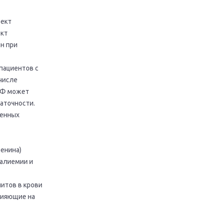
фект
ект
ен при
пациентов с
числе
ПФ может
аточности.
венных
ренина)
калиемии и
итов в крови
лияющие на