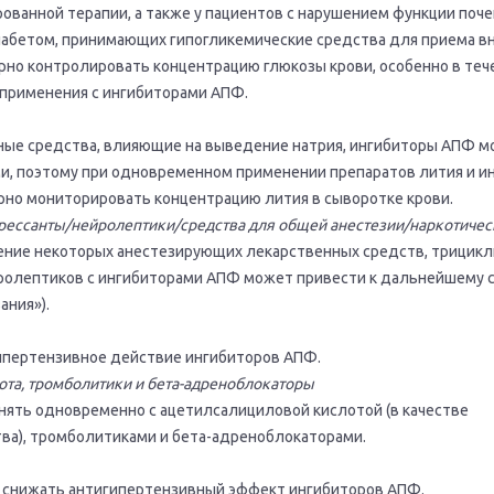
ванной терапии, а также у пациентов с нарушением функции почек
иабетом, принимающих гипогликемические средства для приема в
рно контролировать концентрацию глюкозы крови, особенно в теч
применения с ингибиторами АПФ.
нные средства, влияющие на выведение натрия, ингибиторы АПФ м
и, поэтому при одновременном применении препаратов лития и и
но мониторировать концентрацию лития в сыворотке крови.
рессанты/нейролептики/средства для общей анестезии/наркотичес
ние некоторых анестезирующих лекарственных средств, трицикл
ролептиков с ингибиторами АПФ может привести к дальнейшему
ания»).
ипертензивное действие ингибиторов АПФ.
ота, тромболитики и бета-адреноблокаторы
ять одновременно с ацетилсалициловой кислотой (в качестве
тва), тромболитиками и бета-адреноблокаторами.
 снижать антигипертензивный эффект ингибиторов АПФ.