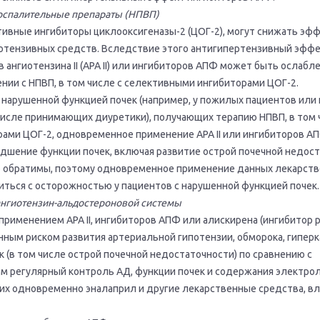
оспалительные препараты (НПВП)
тивные ингибиторы циклооксигеназы-2 (ЦОГ-2), могут снижать эф
потензивных средств. Вследствие этого антигипертензивный эфф
 ангиотензина II (АРА II) или ингибиторов АПФ может быть ослабл
ии с НПВП, в том числе с селективными ингибиторами ЦОГ-2.
 нарушенной функцией почек (например, у пожилых пациентов или 
числе принимающих диуретики), получающих терапию НПВП, в том 
ами ЦОГ-2, одновременное применение АРА II или ингибиторов А
дшение функции почек, включая развитие острой почечной недост
 обратимы, поэтому одновременное применение данных лекарст
ться с осторожностью у пациентов с нарушенной функцией почек.
ангиотензин-альдостероновой системы
применением АРА II, ингибиторов АПФ или алискирена (ингибитор 
нным риском развития артериальной гипотензии, обморока, гипер
 (в том числе острой почечной недостаточности) по сравнению с
м регулярный контроль АД, функции почек и содержания электрол
их одновременно эналаприл и другие лекарственные средства, в