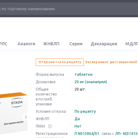
РЛС
Аналоги
ЖНВЛП
Серии
Декларации
МДЛ
Отпускается по рецепту
Эксперимент дистанционной
Форма выпуска
таблетки
Дозировка
20 мг (эналаприл)
Общее
20 шт.
количество
в потреб.
упаковке
Условия отпуска
По рецепту
ЖНВЛП
Да
ПККН
Нет
Регистрационное
П N013864/01
связь с
ЛП- N(01413