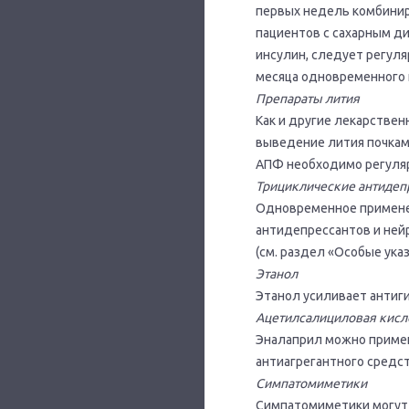
первых недель комбиниро
пациентов с сахарным д
инсулин, следует регуля
месяца одновременного 
Препараты лития
Как и другие лекарстве
выведение лития почкам
АПФ необходимо регуляр
Трициклические антидеп
Одновременное примене
антидепрессантов и ней
(см. раздел «Особые указ
Этанол
Этанол усиливает антиг
Ацетилсалициловая кисл
Эналаприл можно примен
антиагрегантного средс
Симпатомиметики
Симпатомиметики могут