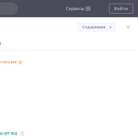
Сервисы
Войти
Содержание
П
 торговли
6)-(РГ-RU)