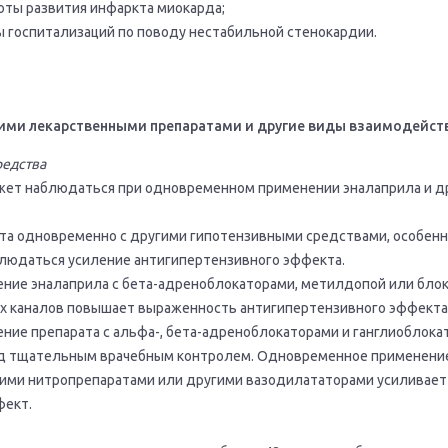
оты развития инфаркта миокарда;
ы госпитализаций по поводу нестабильной стенокардии.
ими лекарственными препаратами и другие виды взаимодейст
редства
ет наблюдаться при одновременном применении эналаприла и д
та одновременно с другими гипотензивными средствами, особенн
людаться усиление антигипертензивного эффекта.
ние эналаприла с бета-адреноблокаторами, метилдопой или бло
х каналов повышает выраженность антигипертензивного эффекта
ие препарата с альфа-, бета-адреноблокаторами и ганглиоблока
д тщательным врачебным контролем. Одновременное применени
гими нитропрепаратами или другими вазодилататорами усиливает
фект.