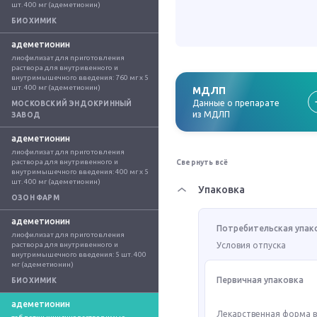
шт. 400 мг (адеметионин)
БИОХИМИК
адеметионин
лиофилизат для приготовления 
раствора для внутривенного и 
внутримышечного введения: 760 мг x 5 
шт. 400 мг (адеметионин)
МДЛП
Данные о препарате
МОСКОВСКИЙ ЭНДОКРИННЫЙ
из МДЛП
ЗАВОД
адеметионин
лиофилизат для приготовления 
раствора для внутривенного и 
Свернуть всё
внутримышечного введения: 400 мг x 5 
шт. 400 мг (адеметионин)
Упаковка
ОЗОН ФАРМ
адеметионин
Потребительская упак
лиофилизат для приготовления 
раствора для внутривенного и 
Условия отпуска
внутримышечного введения: 5 шт. 400 
мг (адеметионин)
Первичная упаковка
БИОХИМИК
адеметионин
Лекарственная форма 