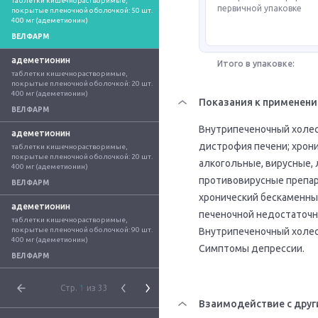
таблетки кишечнорастворимые, 
первичной упаковке
покрытые пленочной оболочкой: 50 шт. 
400 мг (адеметионин)
ВЕЛФАРМ
адеметионин
Итого в упаковке:
таблетки кишечнорастворимые, 
покрытые пленочной оболочкой: 20 шт. 
400 мг (адеметионин)
Показания к применен
ВЕЛФАРМ
Внутрипеченочный холест
адеметионин
дистрофия печени; хрони
таблетки кишечнорастворимые, 
покрытые пленочной оболочкой: 20 шт. 
алкогольные, вирусные,
400 мг (адеметионин)
противовирусные препар
ВЕЛФАРМ
хронический бескаменный
адеметионин
печеночной недостаточн
таблетки кишечнорастворимые, 
покрытые пленочной оболочкой: 90 шт. 
Внутрипеченочный холес
400 мг (адеметионин)
Симптомы депрессии.
ВЕЛФАРМ
Стр.
1
из 33
Взаимодействие с друг