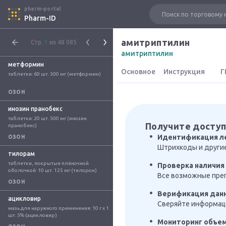
pharm-portal
Pharm-ID
амитриптилин
Стр.
1
из 48 085
амитриптилин
метформин
Основное
Инструкция
Г
таблетки: 60 шт. 500 мг (метформин)
ОЗОН
инозин пранобекс
таблетки: 20 шт. 500 мг (инозин 
Получите доступ
пранобекс)
Идентификация л
ОЗОН
Штрихкоды и други
тилорам
таблетки, покрытые плёночной 
Проверка наличия 
оболочкой: 10 шт. 125 мг (тилорон)
Все возможные преп
ОЗОН
Верификация дан
ацикловир
Сверяйте информаци
мазь для наружного применения: 10 г x 1 
шт. 5% (ацикловир)
Мониторинг объе