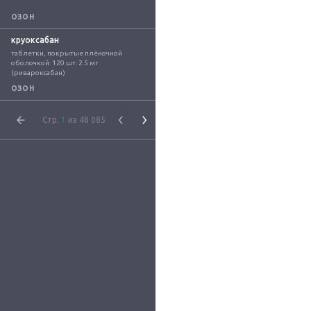
ОЗОН
круоксабан
таблетки, покрытые плёночной 
оболочкой: 120 шт. 2.5 мг 
(ривароксабан)
ОЗОН
Стр.
1
из 48 085