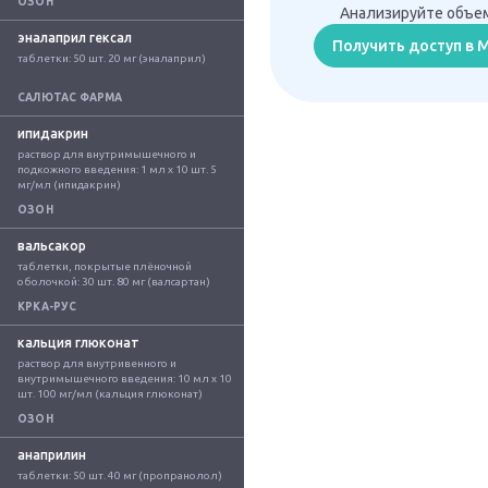
ОЗОН
Анализируйте объем
эналаприл гексал
Получить доступ в
таблетки: 50 шт. 20 мг (эналаприл)
САЛЮТАС ФАРМА
ипидакрин
раствор для внутримышечного и 
подкожного введения: 1 мл x 10 шт. 5 
мг/мл (ипидакрин)
ОЗОН
вальсакор
таблетки, покрытые плёночной 
оболочкой: 30 шт. 80 мг (валсартан)
КРКА-РУС
кальция глюконат
раствор для внутривенного и 
внутримышечного введения: 10 мл x 10 
шт. 100 мг/мл (кальция глюконат)
ОЗОН
анаприлин
таблетки: 50 шт. 40 мг (пропранолол)