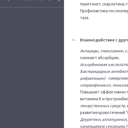
перитонит; скарлатина; 
Профилактика послеопер
таза.
Взаимодействие с друг
Антациды, глюкозамин, с
снижают абсорбцию.
Аскорбиновая кислота
по
Бактерицидные антибиоти
рифампицин)
- синергиз
хлорамфеникол, линкоза
Повышает эффективнос
витамина К и протромби
лекарственных средств, 
развития кровотечений "
Диуретики, аллопуринол,
канальцевую секрецию
,