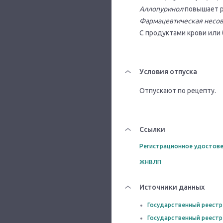
Аллопуринол
повышает р
Фармацевтическая несо
С продуктами крови или
Условия отпуска
Отпускают по рецепту.
Ссылки
Регистрационное удостове
ЖНВЛП
Источники данных
Государственный реестр
Государственный реестр