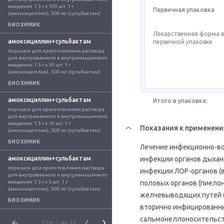
введения: 1.5 г x 100 шт. 1 г 
Первичная упаковка
(амоксициллин), 500 мг (сульбактам)
БИОХИМИК
Лекарственная форма 
амоксициллин+сульбактам
первичной упаковке
порошок для приготовления раствора 
для внутривенного и внутримышечного 
введения: 1.5 г x 50 шт. 1 г 
(амоксициллин), 500 мг (сульбактам)
БИОХИМИК
амоксициллин+сульбактам
Итого в упаковке:
порошок для приготовления раствора 
для внутривенного и внутримышечного 
введения: 1.5 г x 10 шт. 1 г 
Показания к применен
(амоксициллин), 500 мг (сульбактам)
БИОХИМИК
Лечение инфекционно-во
амоксициллин+сульбактам
инфекции органов дыхания
порошок для приготовления раствора 
инфекции ЛОР-органов (в
для внутривенного и внутримышечного 
введения: 1.5 г x 5 шт. 1 г 
половых органов (пиелон
(амоксициллин), 500 мг (сульбактам)
желчевыводящих путей (х
БИОХИМИК
вторично инфицированны
сальмонеллоносительство
Стр.
1
из 53