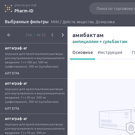
pharm-portal
Pharm-ID
Выбранные фильтры
МНН / Действ. вещества, Дозировка
амибактам
Стр.
1
из 53
ампициллин + сульбактам
алтеграф-аг
Основное
Инструкция
Г
порошок для приготовления раствора 
для внутривенного и внутримышечного 
введения: 1 г x 100 шт. 500 мг 
(цефоперазон), 500 мг (сульбактам)
АЛТЕГРА
алтеграф-аг
порошок для приготовления раствора 
для внутривенного и внутримышечного 
введения: 1 г x 50 шт. 500 мг 
(цефоперазон), 500 мг (сульбактам)
АЛТЕГРА
алтеграф-аг
порошок для приготовления раствора 
для внутривенного и внутримышечного 
введения: 1 г x 10 шт. 500 мг 