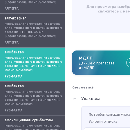
(цефоперазон), 500 мг (сульбактам)
АЛТЕГРА
алтеграф-аг
порошок для приготовления раствора 
для внутривенного и внутримышечного 
введения: 1 г x 1 шт. 500 мг 
(цефоперазон), 500 мг (сульбактам)
АЛТЕГРА
амибактам
МДЛП
порошок для приготовления раствора 
для внутривенного и внутримышечного 
Данные о препарате
введения: 1.5 г x 1 шт. 1 г (ампициллин), 
из МДЛП
500 мг (сульбактам)
РУЗФАРМА
амибактам
Свернуть всё
порошок для приготовления раствора 
для внутривенного и внутримышечного 
Упаковка
введения: 1.5 г x 1 шт. 1 г (ампициллин), 
500 мг (сульбактам)
РУЗФАРМА
Потребительская упак
амоксициллин+сульбактам
Условия отпуска
порошок для приготовления раствора 
для внутривенного и внутримышечного 