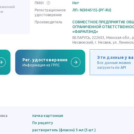
ПККН
Нет
Регистрационное
ЛП- N(004513)-(РГ-RU)
удостоверение
Производитель
СОВМЕСТНОЕ ПРЕДПРИЯТИЕ ОБ
ОГРАНИЧЕННОЙ ОТВЕТСТВЕННО
«ФАРМЛЭНД»
БЕЛАРУСЬ, 222603, Минская обл., р
Несвижский, г. Несвиж, ул. Ленинска
Эти данные у ва
Рег. удостоверение
Все данные можно
Информация из ГРЛС
загрузить по API
овка
пачка картонная
По рецепту
растворитель (флакон) 5 мл (5 шт.)