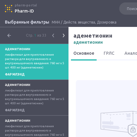
pharm-portal
Pharm-ID
Выбранные фильтры
МНН / Действ. вещества, Дозировка
адеметионин
Стр.
1
из 33
адеметионин
адеметионин
Основное
ГРЛС
Анал
лиофилизат для приготовления 
раствора для внутривенного и 
внутримышечного введения: 760 мг x 5 
шт. 400 мг (адеметионин)
ФАРМЛЭНД
адеметионин
лиофилизат для приготовления 
раствора для внутривенного и 
внутримышечного введения: 760 мг x 5 
шт. 400 мг (адеметионин)
ФАРМЛЭНД
адеметионин
лиофилизат для приготовления 
раствора для внутривенного и 
внутримышечного введения: 760 мг x 5 