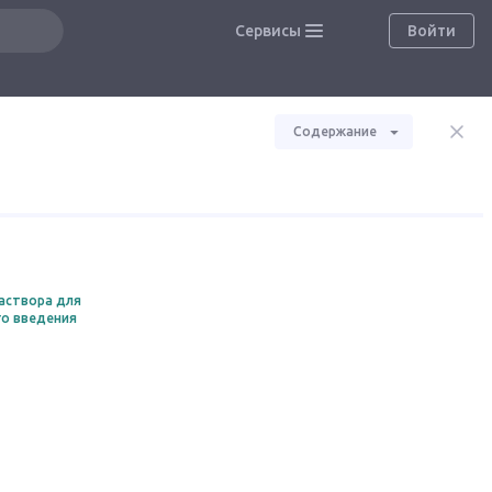
Сервисы
Войти
Содержание
аствора для
го введения