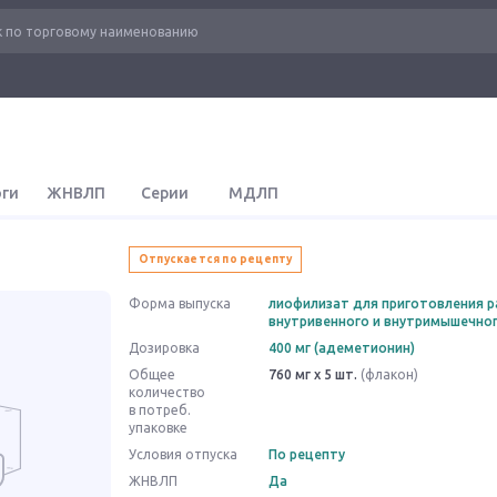
оги
ЖНВЛП
Серии
МДЛП
Отпускается по рецепту
Форма выпуска
лиофилизат для приготовления р
внутривенного и внутримышечно
Дозировка
400 мг (адеметионин)
Общее
760 мг x 5 шт.
(флакон)
количество
в потреб.
упаковке
Условия отпуска
По рецепту
ЖНВЛП
Да