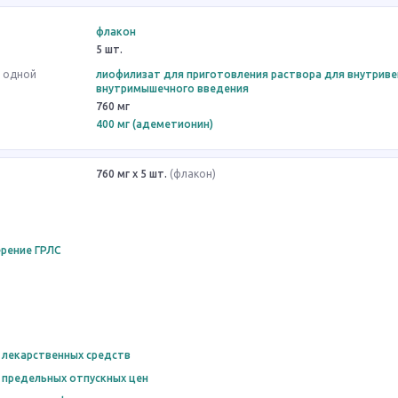
флакон
5 шт.
в одной
лиофилизат для приготовления раствора для внутриве
внутримышечного введения
760 мг
400 мг (адеметионин)
760 мг x 5 шт.
(флакон)
рение ГРЛС
 лекарственных средств
 предельных отпускных цен