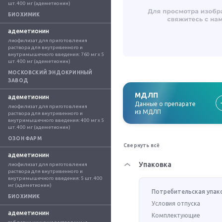
шт. 400 мг (адеметионин)
БИОХИМИК
адеметионин
лиофилизат для приготовления 
раствора для внутривенного и 
внутримышечного введения: 760 мг x 5 
шт. 400 мг (адеметионин)
МОСКОВСКИЙ ЭНДОКРИННЫЙ
ЗАВОД
МДЛП
адеметионин
Данные о препарате
лиофилизат для приготовления 
из МДЛП
раствора для внутривенного и 
внутримышечного введения: 400 мг x 5 
шт. 400 мг (адеметионин)
ОЗОН ФАРМ
Свернуть всё
адеметионин
Упаковка
лиофилизат для приготовления 
раствора для внутривенного и 
внутримышечного введения: 5 шт. 400 
мг (адеметионин)
Потребительская упак
БИОХИМИК
Условия отпуска
адеметионин
Комплектующие