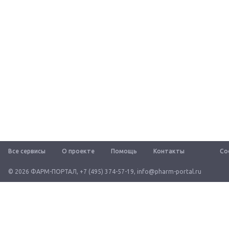
Все сервисы
О проекте
Помощь
Контакты
Со
© 2026 ФАРМ-ПОРТАЛ
,
+7 (495) 374-57-19
,
info@pharm-portal.ru