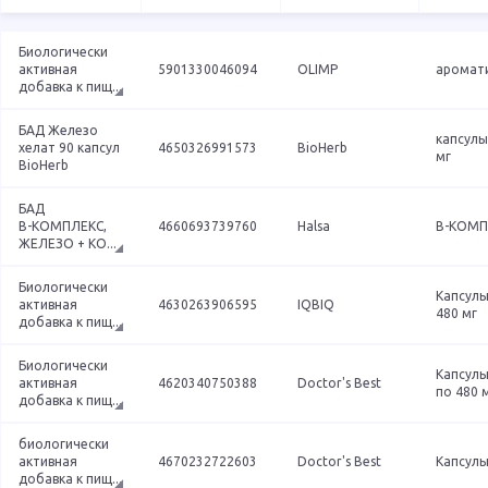
Биологически
активная
5901330046094
OLIMP
аромат
добавка к пищ
...
БАД Железо
капсулы
хелат 90 капсул
4650326991573
BioHerb
мг
BioHerb
БАД
В-КОМПЛЕКС,
4660693739760
Halsa
В-КОМП
ЖЕЛЕЗО + КО
...
Биологически
Капсулы
активная
4630263906595
IQBIQ
480 мг
добавка к пищ
...
Биологически
Капсулы
активная
4620340750388
Doctor's Best
по 480 
добавка к пищ
...
биологически
активная
4670232722603
Doctor's Best
Капсулы
добавка к пищ
...