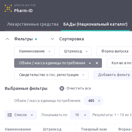
pharm-portal
Pharm-ID
Лекарственные средства
БАДы (Национальный каталог)
Фильтры
Сортировка
Наименование
Штрихкод
Форма выпуска
Объём / масса единицы потребления
Кол-во в по
Свидетельство о гос. регистрации
Добавить фильтр
Выбранные фильтры
Очистить все
Объём / масса единицы потребления:
480
Список
Показывать по
10
Результаты
:
1 – 10 из 
Наименование
Штрихкод
Товарный знак
Форма 