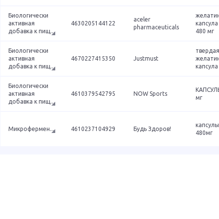
Биологически
желати
aceler
активная
4630205144122
капсула
pharmaceuticals
добавка к пищ
...
480 мг
Биологически
тверда
активная
4670227415350
Justmust
желати
добавка к пищ
...
капсула
Биологически
КАПСУЛ
активная
4610379542795
NOW Sports
мг
добавка к пищ
...
капсулы
Микрофермен
...
4610237104929
Будь Здоров!
480мг