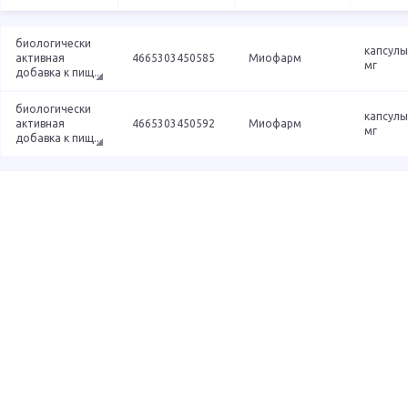
биологически
капсулы
активная
4665303450585
Миофарм
мг
добавка к пищ
...
биологически
капсулы
активная
4665303450592
Миофарм
мг
добавка к пищ
...