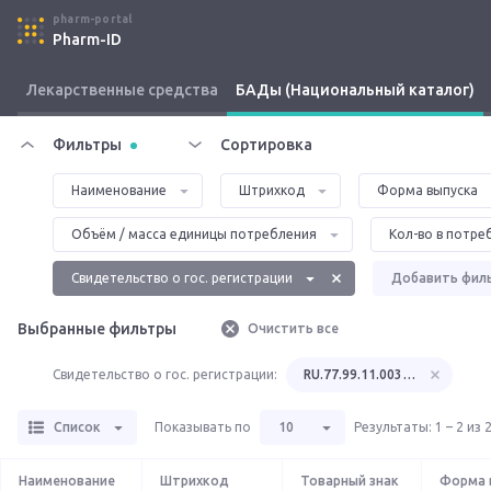
pharm-portal
Pharm-ID
Лекарственные средства
БАДы (Национальный каталог)
Фильтры
Сортировка
Наименование
Штрихкод
Форма выпуска
Объём / масса единицы потребления
Кол-во в потреб
Свидетельство о гос. регистрации
Добавить фил
Выбранные фильтры
Очистить все
Свидетельство о гос. регистрации:
RU.77.99.11.003.R.004152.11.
Список
Показывать по
10
Результаты
:
1 – 2 из 
Наименование
Штрихкод
Товарный знак
Форма 