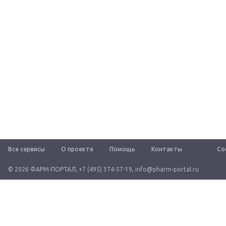
Все сервисы
О проекте
Помощь
Контакты
Со
© 2026 ФАРМ-ПОРТАЛ
,
+7 (495) 374-57-19
,
info@pharm-portal.ru